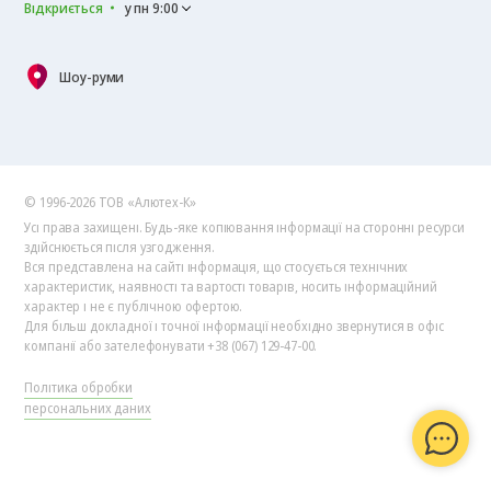
Відкриється
у пн 9:00
Шоу-руми
© 1996-2026 ТОВ «Алютех‑К»
Усі права захищені. Будь-яке копіювання інформації на сторонні ресурси
здійснюється після узгодження.
Вся представлена на сайті інформація, що стосується технічних
характеристик, наявності та вартості товарів, носить інформаційний
характер і не є публічною офертою.
Для більш докладної і точної інформації необхідно звернутися в офіс
компанії або зателефонувати +38 (067) 129-47-00.
Політика обробки
персональних даних