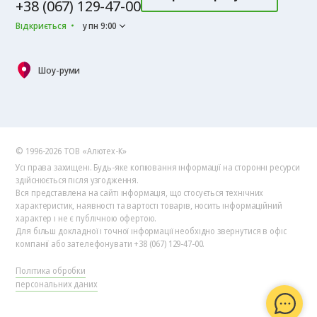
+38 (067) 129-47-00
Відкриється
у пн 9:00
Шоу-руми
© 1996-2026 ТОВ «Алютех‑К»
Усі права захищені. Будь-яке копіювання інформації на сторонні ресурси
здійснюється після узгодження.
Вся представлена на сайті інформація, що стосується технічних
характеристик, наявності та вартості товарів, носить інформаційний
характер і не є публічною офертою.
Для більш докладної і точної інформації необхідно звернутися в офіс
компанії або зателефонувати +38 (067) 129-47-00.
Політика обробки
персональних даних