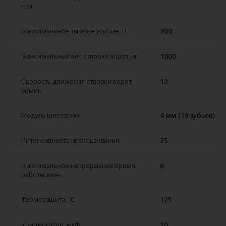
Н·м
700
Максимальное тяговое усилие, H
1000
Максимальный вес створки ворот, кг
12
Скорость движения створки ворот,
м/мин
4 мм (19 зубьев)
Модуль шестерни
25
Интенсивность использования
6
Максимальное непрерывное время
работы, мин
125
Термозащита, ºС
20
Конденсатор, мкФ