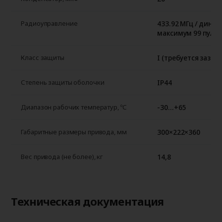
433.92 МГц / динам
Радиоуправление
максимум 99 пуль
I (требуется зазем
Класс защиты
IP44
Степень защиты оболочки
-30…+65
Диапазон рабочих температур, ºС
300×222×360
Габаритные размеры привода, мм
14,8
Вес привода (не более), кг
Техническая документация