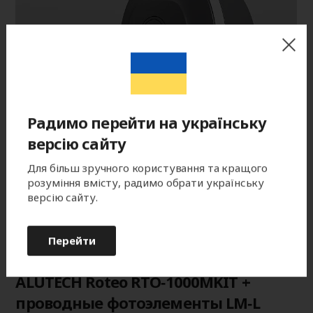
Радимо перейти на українську
версію сайту
Для більш зручного користування та кращого
розуміння вмісту, радимо обрати українську
версію сайту.
Перейти
Привод для откатных ворот
ALUTECH Roteo RTO‑1000MKIT +
проводные фотоэлементы LM‑L