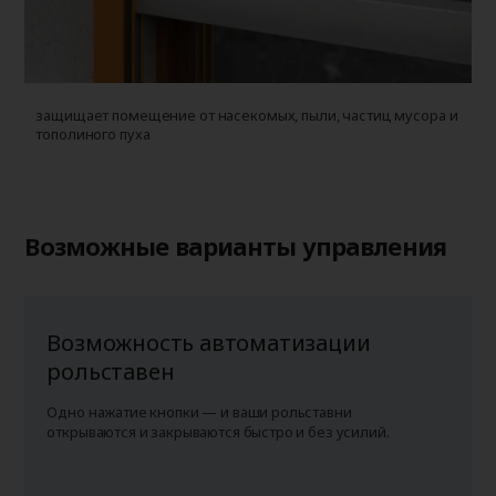
защищает помещение от насекомых, пыли, частиц мусора и
у
тополиного пуха
г
п
Возможные варианты управления
Возможность автоматизации
рольставен
Одно нажатие кнопки — и ваши рольставни
открываются и закрываются быстро и без усилий.