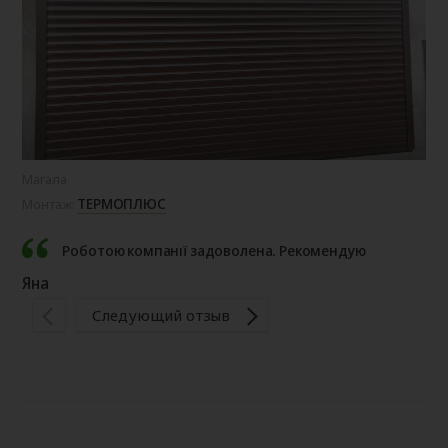
Магала
Сад
ТЕРМОПЛЮС
Монтаж:
Мо
Роботою компанії задоволена. Рекомендую
Яна
Ір
Следующий отзыв