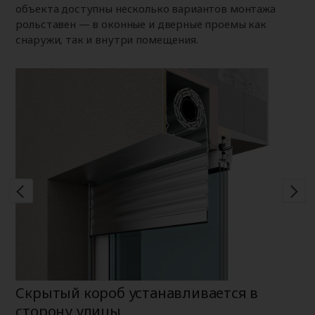
объекта доступны несколько вариантов монтажа
рольставен — в оконные и дверные проемы как
снаружи, так и внутри помещения.
Скрытый короб устанавливается в
Н
сторону улицы
К