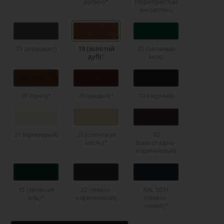
рубин)
(серебристый
металлик)
13 (антрацит)
19 (золотой
25 (зеленый
дуб)
мох)
59 (орех)
49 (вишня)
10 (черный)
21 (кремовый)
23 (слоновая
92
кость)
(шоколадно-
коричневый)
15 (зеленая
22 (темно-
RAL 5011
ель)
коричневый)
(темно-
синий)