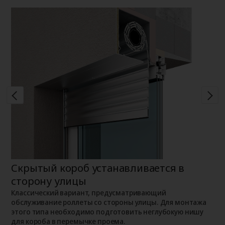
Скрытый короб устанавливается в
Н
сторону улицы
К
о
о
Классический вариант, предусматривающий
п
обслуживание роллеты со стороны улицы. Для монтажа
этого типа необходимо подготовить неглубокую нишу
для короба в перемычке проема.