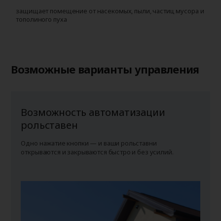
защищает помещение от насекомых, пыли, частиц мусора и
у
тополиного пуха
г
п
Возможные варианты управления
Возможность автоматизации
рольставен
Одно нажатие кнопки — и ваши рольставни
открываются и закрываются быстро и без усилий.