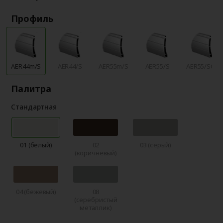
Профиль
AER44m/S
AER44/S
AER55m/S
AER55/S
AER55/SCR
Палитра
Стандартная
01 (белый)
02
03 (серый)
(коричневый)
04 (бежевый)
08
(серебристый
металлик)