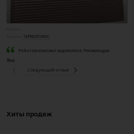
Магала
Сад
ТЕРМОПЛЮС
Монтаж:
Мо
Роботою компанії задоволена. Рекомендую
Яна
Ір
Следующий отзыв
Хиты продаж