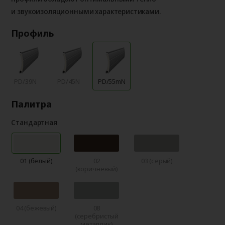
и звукоизоляционными характеристиками.
Профиль
PD/39N
PD/45N
PD/55mN
Палитра
Стандартная
01 (белый)
02
03 (серый)
(коричневый)
04 (бежевый)
08
(серебристый
металлик)