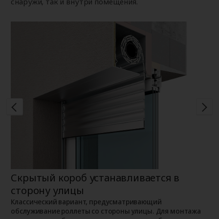
снаружи, так и внутри помещения.
Скрытый короб устанавливается в
Н
сторону улицы
К
о
о
Классический вариант, предусматривающий
п
обслуживание роллеты со стороны улицы. Для монтажа