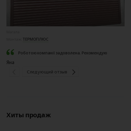
Магала
Сад
ТЕРМОПЛЮС
Монтаж:
Мо
Роботою компанії задоволена. Рекомендую
Яна
Ір
Следующий отзыв
Хиты продаж