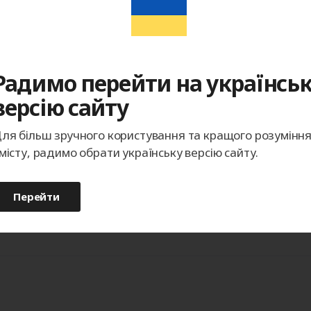
изводится с учетом размеров конструкции, типа
опций и типа управления. Онлайн-калькулятор
Радимо перейти на українсь
 что поможет вам сориентироваться в ценах на
версію сайту
ние, что калькулятор расчета откатных ворот не
ля більш зручного користування та кращого розумінн
у и монтаж конструкции. Стоимость под ключ
місту, радимо обрати українську версію сайту.
ный замерщик после выезда на объект. Узнать о
фону
+38 (067) 127-17-99
.
Перейти