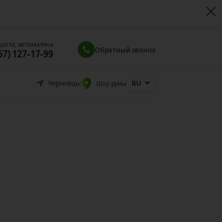
орота, автоматика
Обратный звонок
67) 127-17-99
RU
Черновцы
Шоу-румы