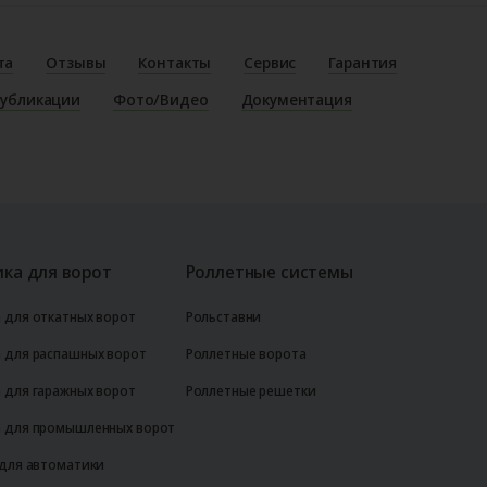
та
Отзывы
Контакты
Сервис
Гарантия
убликации
Фото/Видео
Документация
ка для ворот
Роллетные системы
 для откатных ворот
Рольставни
 для распашных ворот
Роллетные ворота
 для гаражных ворот
Роллетные решетки
 для промышленных ворот
 для автоматики