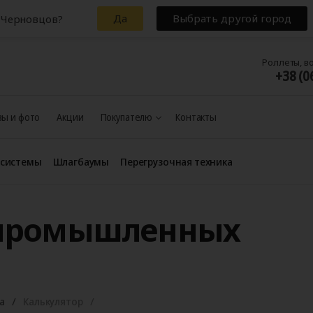
Да
Выбрать другой город
 Черновцов?
Роллеты, в
+38 (0
ы и фото
Акции
Покупателю
Контакты
 системы
Шлагбаумы
Перегрузочная техника
 промышленных
а
Калькулятор