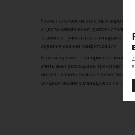
Расчет стоимости откатных ворот про
и цвета заполнения, дополнительных 
позволяет учесть все эти параметры,
изделия разной конфигурации
В то же время стоит принять во внима
Д
учитывает расходы на транспортировк
в
может назвать только профессиональ
скидках можно у менеджера по теле