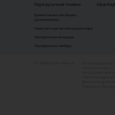
Перегрузочная техника
Шлагбау
Уравнительные платформы
(доклевеллеры)
Герметизаторы проема (докшелтеры)
Перегрузочные площадки
Перегрузочные тамбуры
© 1996-2026 ООО «Алютех‑К»
Все права защищены. 
после согласования.
Вся представленная на
стоимости товаров, но
Для более подробной 
позвонить по телефону +