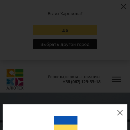
Вы из Харькова?
Да
Выбрать другой город
Роллеты, ворота, автоматика
+38 (067) 129-33-18
Монтаж
После изготовления и сборки изделие
необходимо правильно смонтировать на объекте.