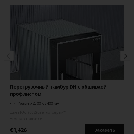
П
с
Ц
У
Перегрузочный тамбур DH с обшивкой
профлистом
Размер 2500 х 3400 мм
Цвет RAL 9002 (светло-серый*)
Угол монтажа 90°
€1,426
€
Заказать