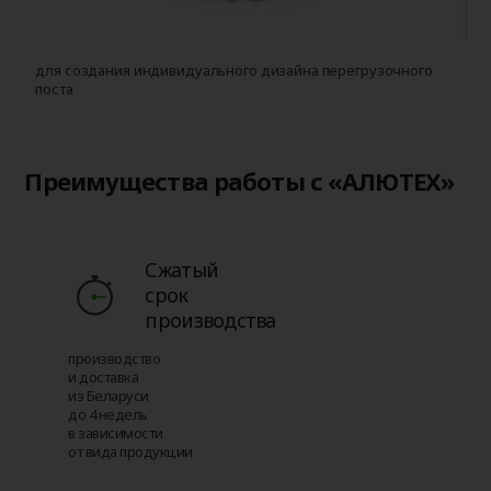
с
о
для создания индивидуального дизайна перегрузочного
поста
Преимущества работы с «АЛЮТЕХ»
Сжатый
срок
производства
производство
и доставка
из Беларуси
до 4 недель
в зависимости
от вида продукции