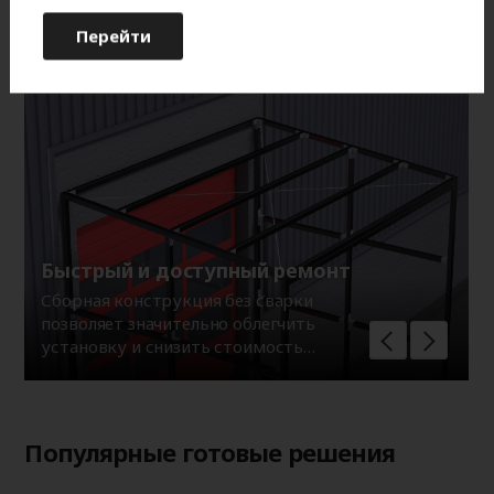
организации выносной перегрузки и позволяют
сохранять тепло в помещении, тем самым создавая
Перейти
комфортные условия для работы персонала.
Быстрый и доступный ремонт
Сборная конструкция без сварки
позволяет значительно облегчить
установку и снизить стоимость
ремонта тамбура в случае его
повреждения в ходе эксплуатации.
Популярные готовые решения