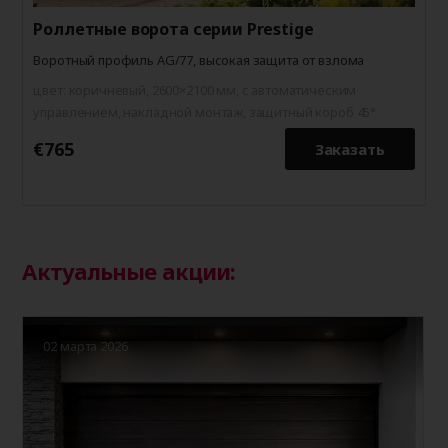
Роллетные ворота серии Prestige
Воротный профиль AG/77, высокая защита от взлома
цвет: коричневый, 2600×2100 мм, с автоматическим
управлением, накладной монтаж, защитный короб 45°
€765
€
Заказать
Актуальные акции:
02 марта 2026