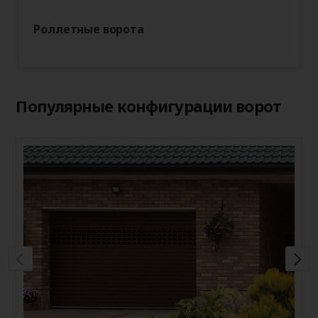
Роллетные ворота
Популярные конфигурации ворот
Р
В
ц
у