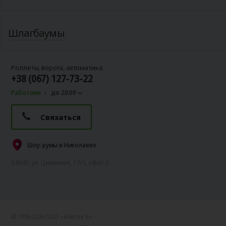
Шлагбаумы
Роллеты, ворота, автоматика:
+38 (067) 127-73-22
Работаем
до 20:00
Связаться
Шоу-румы в Николаеве
54046, ул. Целинная, 17/1, офис 2
© 1996-2026 ООО «Алютех‑К»