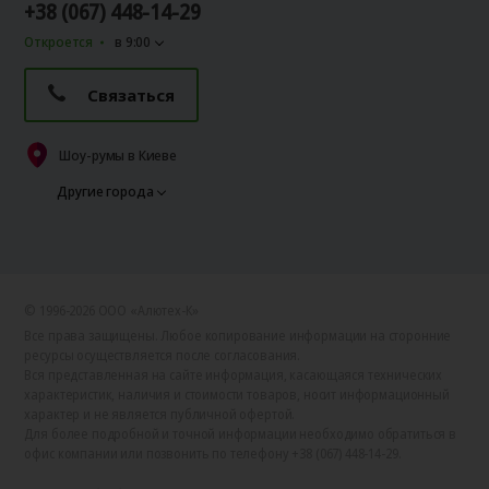
+38 (067) 448-14-29
Откроется
в 9:00
Связаться
Шоу-румы в Киеве
Другие города
© 1996-2026 ООО «Алютех‑К»
Все права защищены. Любое копирование информации на сторонние
ресурсы осуществляется после согласования.
Вся представленная на сайте информация, касающаяся технических
характеристик, наличия и стоимости товаров, носит информационный
характер и не является публичной офертой.
Для более подробной и точной информации необходимо обратиться в
офис компании или позвонить по телефону +38 (067) 448-14-29.