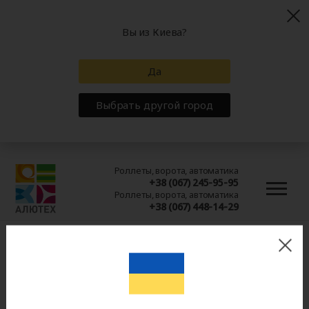
Вы из Киева?
Да
Выбрать другой город
Роллеты, ворота, автоматика
+38 (067) 245-95-95
Роллеты, ворота, автоматика
+38 (067) 448-14-29
Лето новых
возможностей: «Алютех-
К» предлагает цифровую