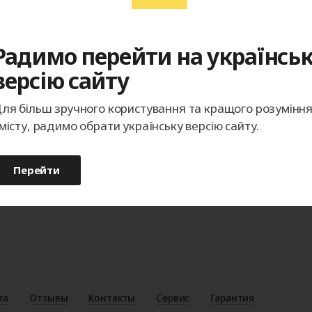
Радимо перейти на українсь
версію сайту
ля більш зручного користування та кращого розумінн
місту, радимо обрати українську версію сайту.
Перейти
та
Отзывы
Контакты
Сервис
Гарантия