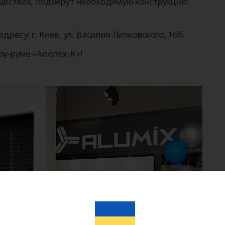
ществах, подберут необходимую конструкцию
ресу: г. Киев, ул. Василия Липковского, 16б.
оу-руме «Алютех-К»!