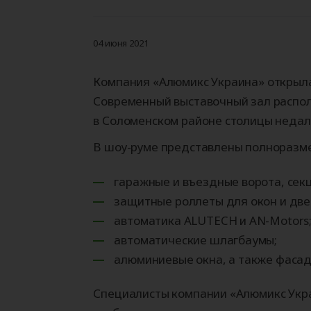
Гаражные ворота
Автоматика для
Рольставни
Уравнительные
Промышленн
Автоматика 
Роллетные в
Герметизато
откатных ворот
платформы
ворота
распашных в
проема (док
Секционные ворота
Рольставни на окна
(доклевеллеры)
04 июня 2021
Роллетные ворота
Рольставни на двери
Рольставни на балкон
Компания «Алюмикс Украина» открыла
Современный выставочный зал распол
Калькулятор продукции
в Соломенском районе столицы недал
Калькулятор продукции
АЛЮТЕХ
Калькулятор продукции
АЛЮТЕХ
АЛЮТЕХ
Калькулятор продукции
В шоу-руме представлены полноразм
АЛЮТЕХ
гаражные и въездные ворота, секц
защитные роллеты для окон и две
автоматика ALUTECH и AN-Motors
автоматические шлагбаумы;
алюминиевые окна, а также фаса
Специалисты компании «Алюмикс Украи