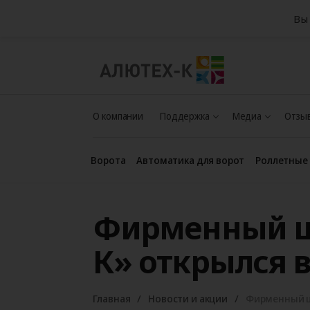
Вы 
О компании
Поддержка
Медиа
Отзыв
Ворота
Автоматика для ворот
Роллетные
Фирменный ш
К» открылся 
Главная
Новости и акции
Фирменный ш