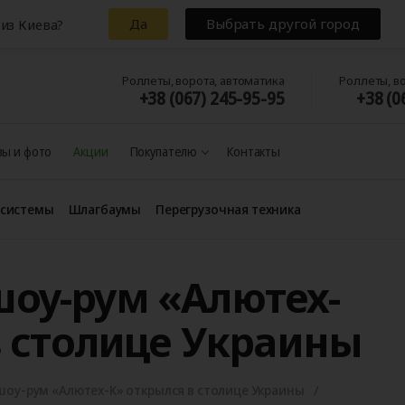
Да
Выбрать другой город
из Киева?
Роллеты, ворота, автоматика
Роллеты, в
+38 (067) 245-95-95
+38 (0
ы и фото
Акции
Покупателю
Контакты
 системы
Шлагбаумы
Перегрузочная техника
оу-рум «Алютех-
в столице Украины
оу-рум «Алютех-К» открылся в столице Украины