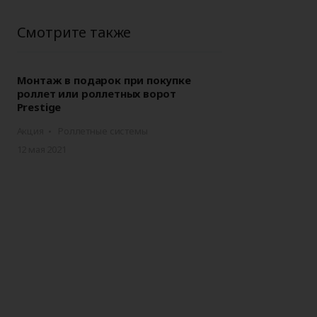
Аксессуары для
ворот
автоматики
Смотрите также
Монтаж в подарок при покупке
роллет или роллетных ворот
Prestige
Акция
Роллетные системы
12 мая 2021