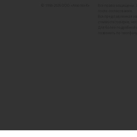
© 1996-2026 ООО «Алютех‑К»
Все права защищены. 
после согласования.
Вся представленная на
стоимости товаров, но
Для более подробной 
позвонить по телефону +