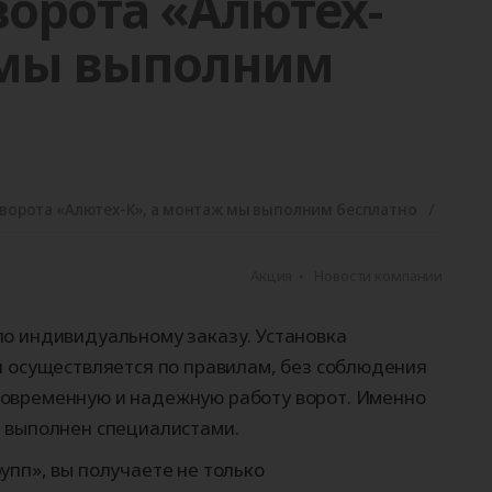
ворота «Алютех-
ые
для
орота
ры
Панорамные ворота
Автоматика для
Роллетные решетки
Перегрузочные
Автоматика для
Перегрузочные
орот
шелтеры)
гаражных ворот
площадки
промышленных 
тамбуры
 мы выполним
ворота «Алютех-К», а монтаж мы выполним бесплатно
Акция
Новости компании
по индивидуальному заказу. Установка
и осуществляется по правилам, без соблюдения
говременную и надежную работу ворот. Именно
л выполнен специалистами.
упп», вы получаете не только