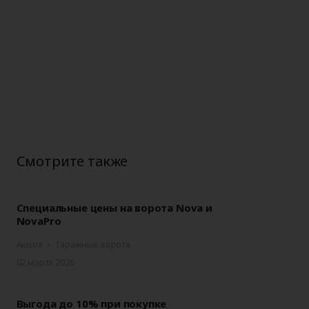
Аксессуары для
ворот
автоматики
Смотрите также
Специальные цены на ворота Nova и
NovaPro
Акция
Гаражные ворота
02 марта 2026
Выгода до 10% при покупке