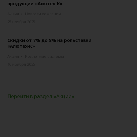
продукции «Алютех-К»
Акция
Новости компании
25 ноября 2025
Скидки от 7% до 8% на рольставни
«Алютех-К»
Акция
Роллетные системы
10 ноября 2025
Перейти в раздел «Акции»