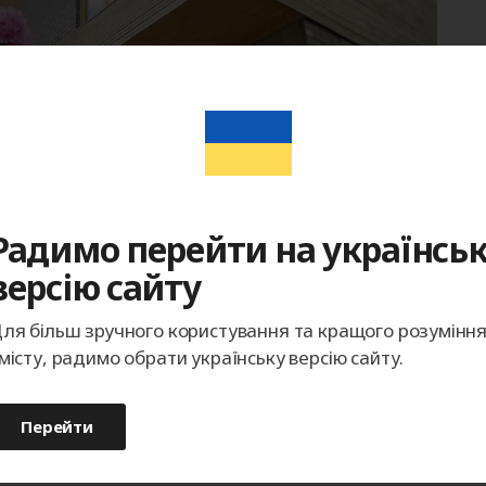
Радимо перейти на українсь
версію сайту
ля більш зручного користування та кращого розумінн
місту, радимо обрати українську версію сайту.
Перейти