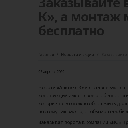
Заказывайте 
Гаражные ворота
Автоматика для
Рольставни
Уравнительные
Промышленн
Автоматика 
Роллетные в
Герметизато
откатных ворот
платформы
ворота
распашных в
проема (док
К», а монтаж
Секционные ворота
Рольставни на окна
(доклевеллеры)
Роллетные ворота
Рольставни на двери
бесплатно
Рольставни на балкон
Калькулятор продукции
Калькулятор продукции
АЛЮТЕХ
Калькулятор продукции
Главная
Новости и акции
Заказывайте 
АЛЮТЕХ
АЛЮТЕХ
Калькулятор продукции
АЛЮТЕХ
07 апреля 2020
Ворота «Алютех-К» изготавливаются 
конструкций имеет свои особенности 
которых невозможно обеспечить дол
поэтому так важно, чтобы монтаж бы
Заказывая ворота в компании «ВСВ-Гр