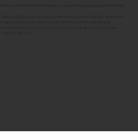
Любое копирование информации на сторонние ресурсы осуществляется
 сайте информация, касающаяся технических характеристик, наличия и
сит информационный характер и не является публичной офертой.
и точной информации необходимо обратиться в офис компании или
38 (067) 448-14-29.