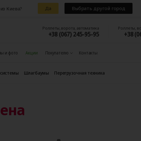
Да
Выбрать другой город
из Киева?
Роллеты, ворота, автоматика
Роллеты, в
+38 (067) 245-95-95
+38 (0
ы и фото
Акции
Покупателю
Контакты
 системы
Шлагбаумы
Перегрузочная техника
шена