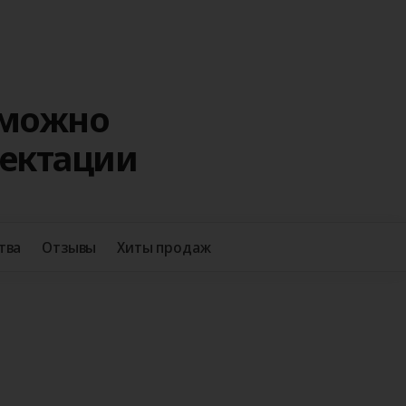
 можно
лектации
+38
тва
Отзывы
Хиты продаж