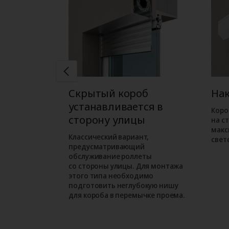
б
Скрытый короб
На
ся в
устанавливается в
Коро
ме
сторону улицы
на с
макс
ожен при
Классический вариант,
свет
орного
предусматривающий
м варианте
обслуживание роллеты
езначительно
со стороны улицы. Для монтажа
проем.
этого типа необходимо
подготовить неглубокую нишу
для короба в перемычке проема.