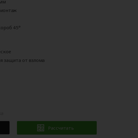
 мм
Аксессуары для
ворот
автоматики
 монтаж
ороб 45°
еское
я защита от взлома
жа
Рассчитать