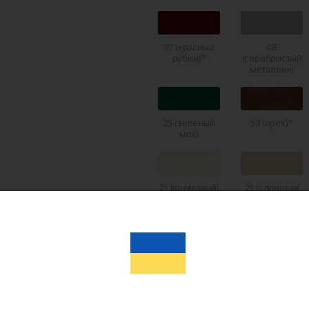
07 (красный
08
рубин)
(серебристый
металлик)
25 (зеленый
59 (орех)
мох)
21 (кремовый)
23 (слоновая
кость)
22 (темно-
RAL 5011
коричневый)
(темно-
синий)