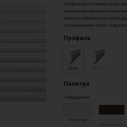
Профили изготовлены из высок
уникальным лакокрасочным по
износоустойчивостью. Благода
оптимальными тепло- и звукои
Профиль
AR/40
AR/555
Палитра
Стандартная
01 (белый)
02
(коричневый)