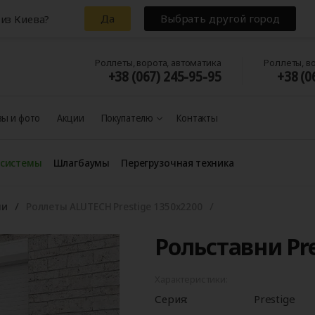
Да
Выбрать другой город
из Киева?
Роллеты, ворота, автоматика
Роллеты, в
+38 (067) 245-95-95
+38 (0
ы и фото
Акции
Покупателю
Контакты
 системы
Шлагбаумы
Перегрузочная техника
ни
Роллеты ALUTECH Prestige 1350x2200
Рольставни Pre
Характеристики:
Серия:
Prestige