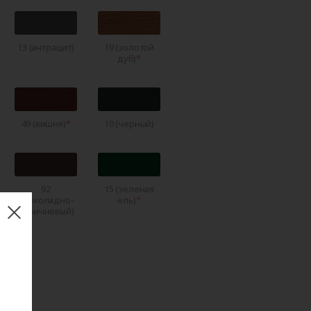
13 (антрацит)
19 (золотой
дуб)
49 (вишня)
10 (черный)
92
15 (зеленая
(шоколадно-
ель)
коричневый)