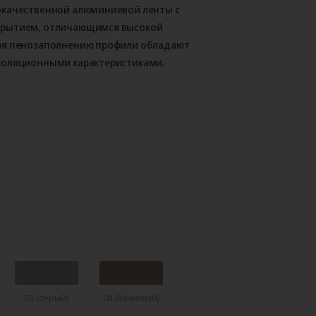
окачественной алюминиевой ленты с
крытием, отличающимся высокой
ря пенозаполнению профили обладают
золяционными характеристиками.
03 (серый)
04 (бежевый)