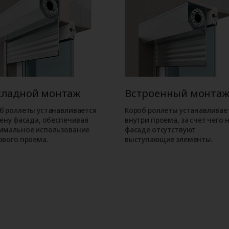
кладной монтаж
Встроенный монта
б роллеты устанавливается
Короб роллеты устанавливае
тену фасада, обеспечивая
внутри проема, за счет чего 
имальное использование
фасаде отсутствуют
ового проема.
выступающие элементы.