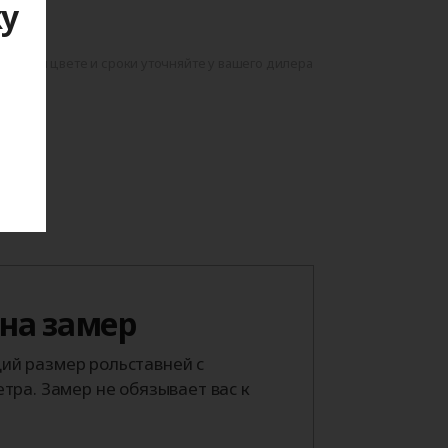
ку
данном цвете и сроки уточняйте у вашего дилера
я
 на замер
й размер рольставней с
тра. Замер не обязывает вас к