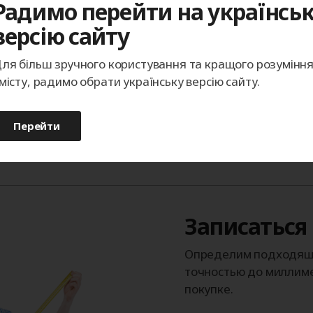
Радимо перейти на українсь
Каталог изображений
версію сайту
возможность поставки изделий в 
ля більш зручного користування та кращого розумінн
місту, радимо обрати українську версію сайту.
Перейти
Записаться
Определим подходящи
точностью до миллиме
покупке.