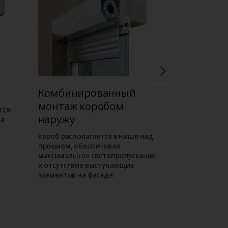
ж
Комбинированный
Встроен
монтаж коробом
коробом 
тся
наружу
на
Короб роллет
внутри проема
Короб располагается в нише над
фасаде отсут
проемом, обеспечивая
выступающие
максимальное светопропускание
таком монта
и отсутствие выступающих
роллета слива
элементов на фасаде.
как находитс
уровне.