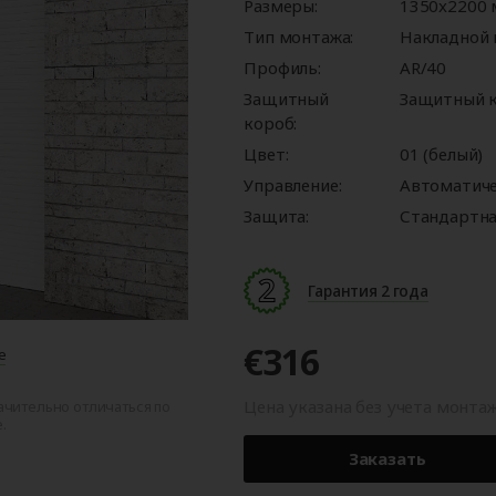
ые
для
орота
ры
Панорамные ворота
Автоматика для
Роллетные решетки
Перегрузочные
Размеры:
Автоматика для
Перегрузочные
1350x2200
орот
шелтеры)
гаражных ворот
площадки
промышленных 
тамбуры
Тип монтажа:
Накладной
Профиль:
AR/40
Защитный
Защитный к
короб:
Цвет:
01 (белый)
Управление:
Автоматич
Защита:
Стандартна
Гарантия 2 года
€316
е
Цена указана без учета монта
ачительно отличаться по
.
Заказать