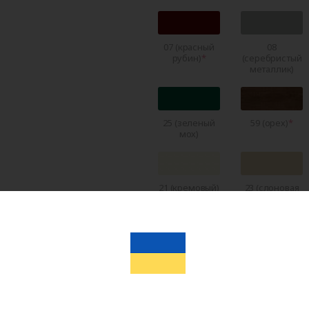
07 (красный
08
рубин)
(серебристый
металлик)
25 (зеленый
59 (орех)
мох)
21 (кремовый)
23 (слоновая
кость)
22 (темно-
RAL 5011
коричневый)
(темно-
синий)