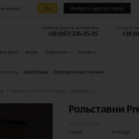
Да
Выбрать другой город
из Киева?
Роллеты, ворота, автоматика
Роллеты, в
+38 (067) 245-95-95
+38 (0
ы и фото
Акции
Покупателю
Контакты
 системы
Шлагбаумы
Перегрузочная техника
ни
Роллеты ALUTECH Prestige 2200х3000
Рольставни Pre
Характеристики:
Серия:
Prestige