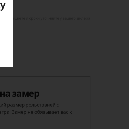
ку
данном цвете и сроки уточняйте у вашего дилера
я
 на замер
й размер рольставней с
тра. Замер не обязывает вас к