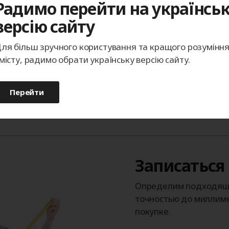
Радимо перейти на українсь
Каталог изображений
версію сайту
возможность поставки изделий в 
ля більш зручного користування та кращого розумінн
місту, радимо обрати українську версію сайту.
Перейти
Записаться
Определим подходящи
точностью до миллиме
покупке.