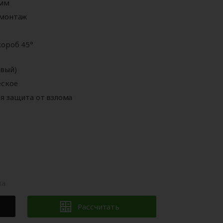
 мм
Аксессуары для
ворот
автоматики
 монтаж
ороб 45°
евый)
еское
я защита от взлома
жа
Рассчитать