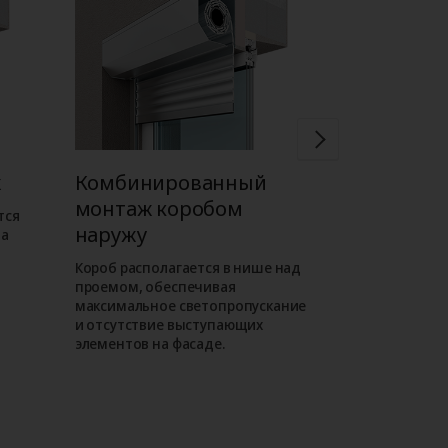
ж
Комбинированный
Встроен
монтаж коробом
коробом 
тся
наружу
на
Короб роллет
внутри проема
Короб располагается в нише над
фасаде отсут
проемом, обеспечивая
выступающие
максимальное светопропускание
таком монта
и отсутствие выступающих
роллета слива
элементов на фасаде.
как находитс
уровне.