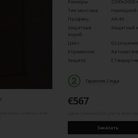
ые
для
орота
ры
Панорамные ворота
Автоматика для
Роллетные решетки
Перегрузочные
Размеры:
Автоматика для
Перегрузочные
2200х3000
орот
шелтеры)
гаражных ворот
площадки
промышленных 
тамбуры
Тип монтажа:
Накладной
Профиль:
AR/40
Защитный
Защитный к
короб:
Цвет:
02 (коричн
Управление:
Автоматич
Защита:
Стандартна
Гарантия 2 года
€567
е
Цена указана без учета монта
ачительно отличаться по
.
Заказать