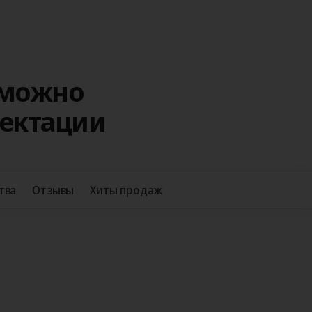
 можно
лектации
+38
тва
Отзывы
Хиты продаж