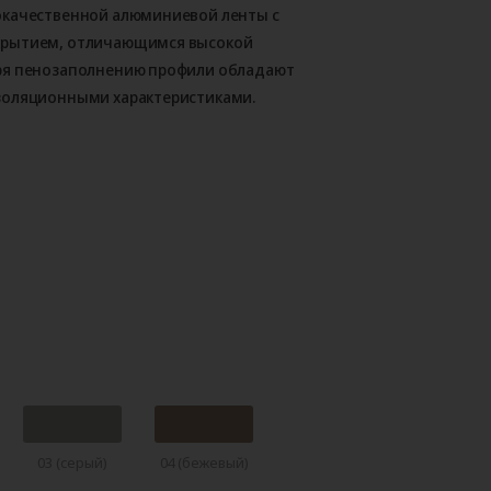
окачественной алюминиевой ленты с
крытием, отличающимся высокой
ря пенозаполнению профили обладают
золяционными характеристиками.
03 (серый)
04 (бежевый)