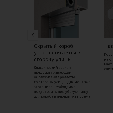
б
Скрытый короб
На
ся в
устанавливается в
Коро
ме
сторону улицы
на с
макс
ожен при
Классический вариант,
свет
орного
предусматривающий
м варианте
обслуживание роллеты
езначительно
со стороны улицы. Для монтажа
проем.
этого типа необходимо
подготовить неглубокую нишу
для короба в перемычке проема.