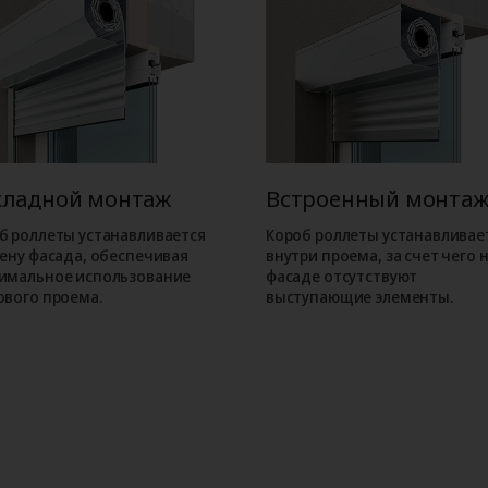
кладной монтаж
Встроенный монта
б роллеты устанавливается
Короб роллеты устанавливае
тену фасада, обеспечивая
внутри проема, за счет чего 
имальное использование
фасаде отсутствуют
ового проема.
выступающие элементы.