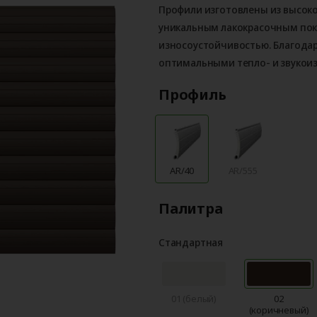
Профили изготовлены из высок
уникальным лакокрасочным по
износоустойчивостью. Благода
оптимальными тепло- и звукои
Профиль
AR/40
AR/555
Палитра
Стандартная
01 (белый)
02
(коричневый)