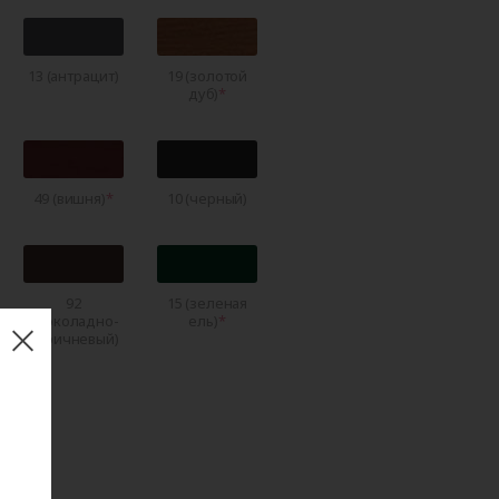
13 (антрацит)
19 (золотой
дуб)
49 (вишня)
10 (черный)
92
15 (зеленая
(шоколадно-
ель)
коричневый)