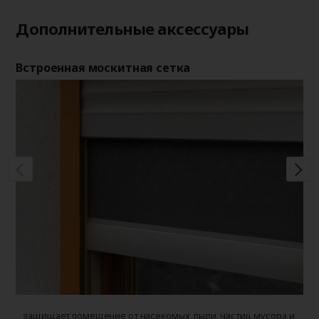
Дополнительные аксессуары
Встроенная москитная сетка
Де
защищает помещение от насекомых, пыли, частиц мусора и
у