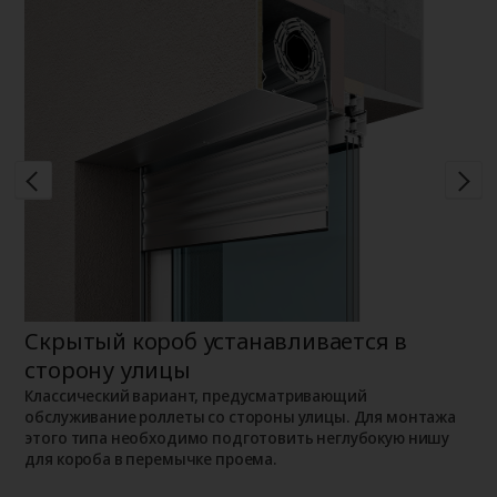
Скрытый короб устанавливается в
Н
сторону улицы
К
о
о
Классический вариант, предусматривающий
п
обслуживание роллеты со стороны улицы. Для монтажа
этого типа необходимо подготовить неглубокую нишу
для короба в перемычке проема.