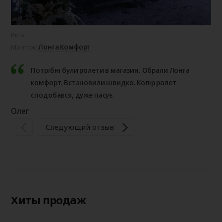
Київ
Бор
Лонга Комфорт
Монтаж:
Мо
Потрібні були ролети в магазин. Обрали Лонга
комфорт. Встановили швидко. Колір ролет
сподобався, дуже пасує.
Ва
Олег
Следующий отзыв
Хиты продаж