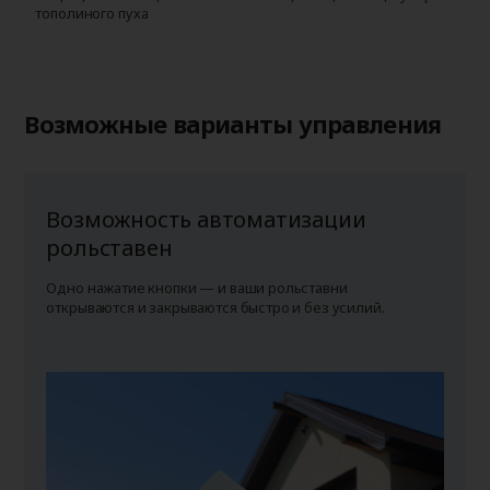
тополиного пуха
г
п
Возможные варианты управления
Возможность автоматизации
рольставен
Одно нажатие кнопки — и ваши рольставни
открываются и закрываются быстро и без усилий.