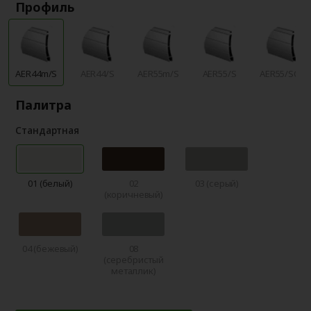
Профиль
AER44m/S
AER44/S
AER55m/S
AER55/S
AER55/SCR
Палитра
Стандартная
01 (белый)
02
03 (серый)
(коричневый)
04 (бежевый)
08
(серебристый
металлик)