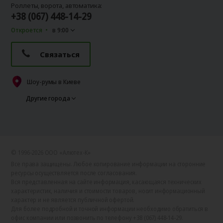
Роллеты, ворота, автоматика:
+38 (067) 448-14-29
Откроется
в 9:00
Связаться
Шоу-румы в Киеве
Другие города
© 1996-2026 ООО «Алютех‑К»
Все права защищены. Любое копирование информации на сторонние
ресурсы осуществляется после согласования.
Вся представленная на сайте информация, касающаяся технических
характеристик, наличия и стоимости товаров, носит информационный
характер и не является публичной офертой.
Для более подробной и точной информации необходимо обратиться в
офис компании или позвонить по телефону +38 (067) 448-14-29.