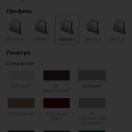
Профиль
AER44m/S
AER44/S
AER55m/S
AER55/S
AER55/SCR
Палитра
Стандартная
01 (белый)
02
03 (серый)
(коричневый)
04 (бежевый)
07 (красный
08
рубин)
(серебристый
металлик)