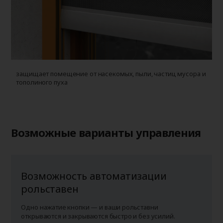
защищает помещение от насекомых, пыли, частиц мусора и
у
тополиного пуха
г
п
Возможные варианты управления
Возможность автоматизации
рольставен
Одно нажатие кнопки — и ваши рольставни
открываются и закрываются быстро и без усилий.