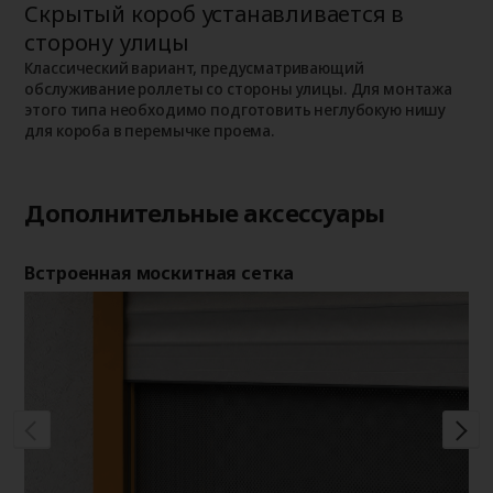
Скрытый короб устанавливается в
Н
сторону улицы
К
о
о
Классический вариант, предусматривающий
п
обслуживание роллеты со стороны улицы. Для монтажа
этого типа необходимо подготовить неглубокую нишу
для короба в перемычке проема.
Дополнительные аксессуары
Встроенная москитная сетка
Де