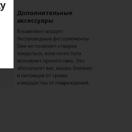
ку
Дополнительные
аксессуары
я
В комплект входят
беспроводные фотоэлементы.
Они не позволят створке
закрыться, если на ее пути
возникнет препятствие. Это
обезопасит вас, ваших близких
и питомцев от травм,
а имущество от повреждений.