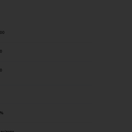
00
0
0
5%
 м/мин