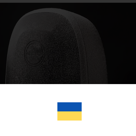
ных климатических регионах
дах напряжения в диапазоне 160-270 В и условиях
−60ºС)