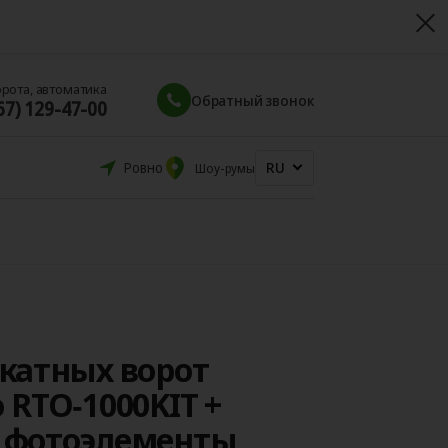
орота, автоматика
Обратный звонок
67) 129-47-00
RU
Ровно
Шоу-румы
катных ворот
 RTO‑1000KIT +
 фотоэлементы