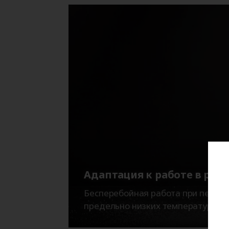
Адаптация к работе в раз
Бесперебойная работа при перепа
предельно низких температур (до 