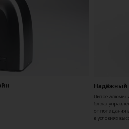
айн
Надёжный 
Литое алюмини
блока управле
от попадания 
в условиях вы