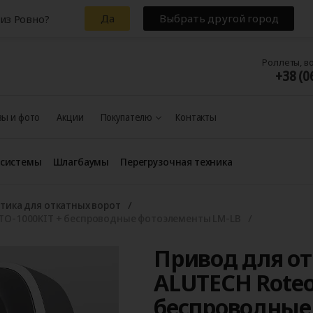
Да
Выбрать другой город
из Ровно?
Роллеты, в
+38 (0
ы и фото
Акции
Покупателю
Контакты
 системы
Шлагбаумы
Перегрузочная техника
тика для откатных ворот
RTO‑1000KIT + беспроводные фотоэлементы LM‑LB
Привод для от
ALUTECH Roteo
беспроводные