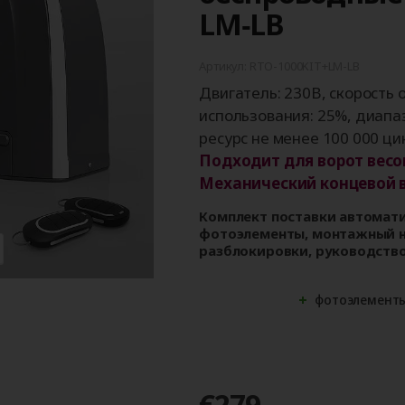
ые
для
орота
ры
Панорамные ворота
Автоматика для
Роллетные решетки
Перегрузочные
Автоматика для
Перегрузочные
LM‑LB
орот
шелтеры)
гаражных ворот
площадки
промышленных 
тамбуры
Артикул: RTO-1000KIT+LM-LB
Двигатель: 230В, скорость о
использования: 25%, диапаз
ресурс не менее 100 000 ци
Подходит для ворот весом
Механический концевой 
Комплект поставки автомати
фотоэлементы, монтажный на
разблокировки, руководство
фотоэлементы
€279