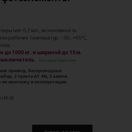
Аксессуары для
ворот
автоматики
ткрытия: 0,2 м/с, интенсивность
он рабочих температур: −30...+65°С,
клов.
 до 1000 кг. и шириной до 10 м.
выключатель.
Все характеристики
ки: привод, беспроводные
бор, 2 пульта AT-4N, 2 ключа
 по монтажу и эксплуатации
 LM-LB
Купить в 1 клик