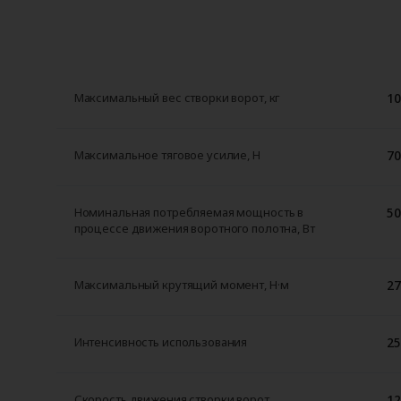
10
Максимальный вес створки ворот, кг
70
Максимальное тяговое усилие, H
50
Номинальная потребляемая мощность в
процессе движения воротного полотна, Вт
27
Максимальный крутящий момент, Н·м
2
Интенсивность использования
12
Скорость движения створки ворот