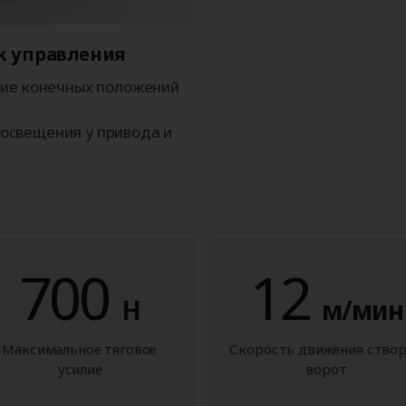
к управления
ние конечных положений
освещения у привода и
700
12
Н
м/мин
Максимальное тяговое
Скорость движения ство
усилие
ворот