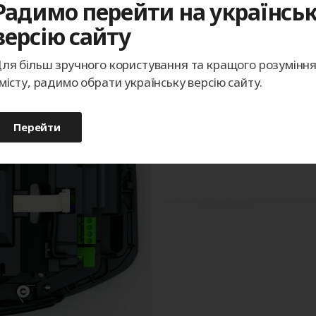
Радимо перейти на українсь
версію сайту
ля більш зручного користування та кращого розумінн
місту, радимо обрати українську версію сайту.
Перейти