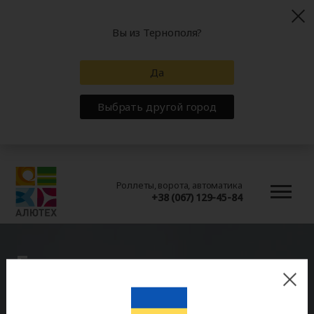
Вы из Тернополя?
Да
Выбрать другой город
Роллеты, ворота, автоматика
+38 (067) 129-45-84
Гарантия
Удовлетворенность потребителей качеством
продукции является приоритетом в работе