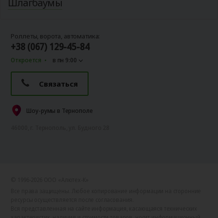
Шлагбаумы
Роллеты, ворота, автоматика:
+38 (067) 129-45-84
Откроется
в пн 9:00
Связаться
Шоу-румы в Тернополе
46000, г. Тернополь, ул. Будного 28
© 1996-2026 ООО «Алютех‑К»
Все права защищены. Любое копирование информации на сторонние
ресурсы осуществляется после согласования.
Вся представленная на сайте информация, касающаяся технических
характеристик, наличия и стоимости товаров, носит информационный