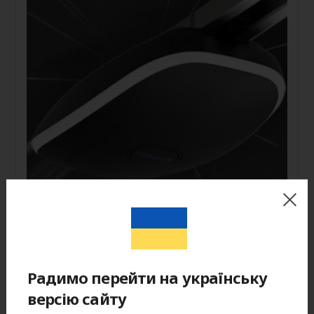
Радимо перейти на українську
Скоростной привод для
версію сайту
гаражных ворот ALUTECH