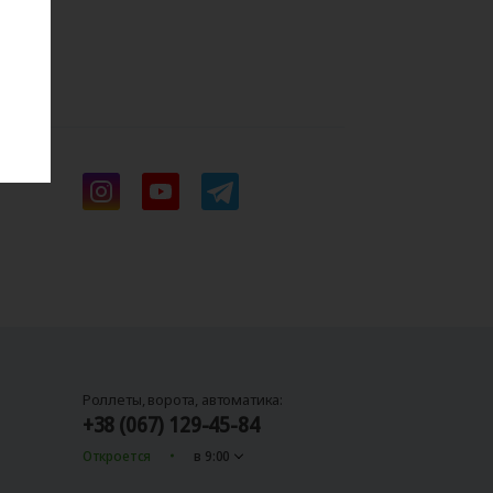
я
Роллеты, ворота, автоматика:
+38 (067) 129-45-84
Откроется
в 9:00