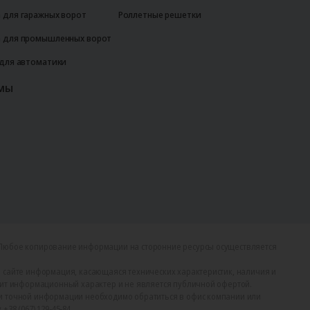
 для гаражных ворот
Роллетные решетки
 для промышленных ворот
 для автоматики
мы
Любое копирование информации на сторонние ресурсы осуществляется
 сайте информация, касающаяся технических характеристик, наличия и
сит информационный характер и не является публичной офертой.
и точной информации необходимо обратиться в офис компании или
38 (067) 129-45-84.