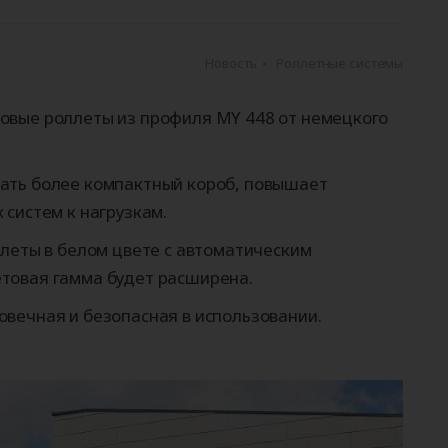
ые
для
орота
ры
Панорамные ворота
Автоматика для
Роллетные решетки
Перегрузочные
Автоматика для
Перегрузочные
орот
шелтеры)
гаражных ворот
площадки
промышленных 
тамбуры
Новость
Роллетные системы
овые роллеты из профиля MY 448 от немецкого
ать более компактный короб, повышает
 систем к нагрузкам.
леты в белом цвете с автоматическим
товая гамма будет расширена.
вечная и безопасная в использовании.