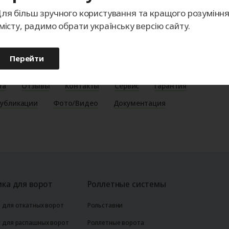
ля більш зручного користування та кращого розумінн
місту, радимо обрати українську версію сайту.
Перейти
та
Отзывы
Контакты
Сервис
Гарантия
убликации
Фото/Видео
Документация
ка для ворот
Роллетные системы
 для откатных ворот
Рольставни
 для распашных ворот
Роллетные ворота