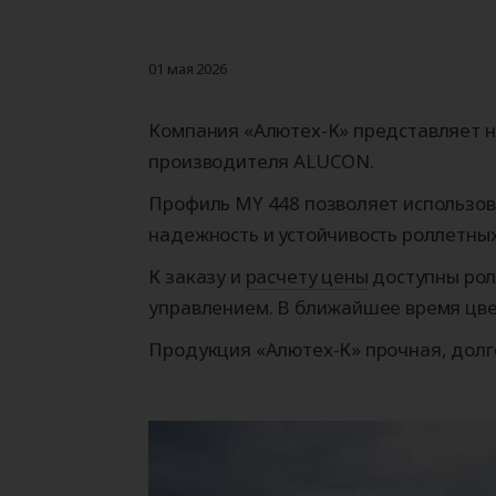
Гаражные ворота
Автоматика для
Рольставни
Уравнительные
Промышленн
Автоматика 
Роллетные в
Герметизато
откатных ворот
платформы
ворота
распашных в
проема (док
Секционные ворота
Рольставни на окна
(доклевеллеры)
01 мая 2026
Роллетные ворота
Рольставни на двери
Рольставни на балкон
Компания «Алютех-К» представляет н
производителя ALUCON.
Калькулятор продукции
Калькулятор продукции
АЛЮТЕХ
Калькулятор продукции
Профиль MY 448 позволяет использов
АЛЮТЕХ
АЛЮТЕХ
Калькулятор продукции
надежность и устойчивость роллетных
АЛЮТЕХ
К заказу и
расчету цены
доступны рол
управлением. В ближайшее время цве
Продукция «Алютех-К» прочная, долго