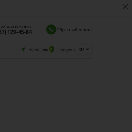
орота, автоматика
Обратный звонок
67) 129-45-84
RU
Тернополь
Шоу-румы