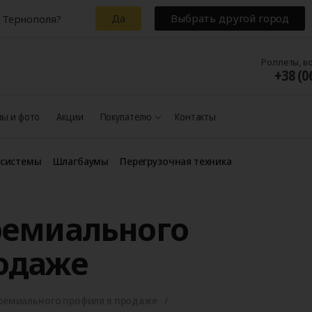
Да
Выбрать другой город
 Тернополя?
Роллеты, в
+38 (0
ы и фото
Акции
Покупателю
Контакты
 системы
Шлагбаумы
Перегрузочная техника
ремиального
одаже
премиального профиля в продаже