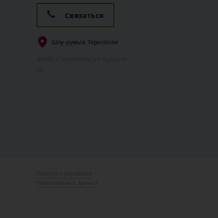
Связаться
Шоу-румы в Тернополе
46000, г. Тернополь, ул. Будного
28
Политика обработки
персональных данных