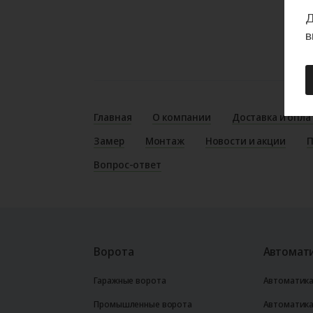
Д
в
Главная
О компании
Доставка и опла
Замер
Монтаж
Новости и акции
П
Вопрос-ответ
Ворота
Автомати
Гаражные ворота
Автоматика
Промышленные ворота
Автоматика