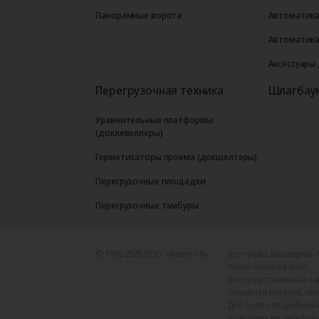
Панорамные ворота
Автоматика
Автоматика
Аксессуары
Перегрузочная техника
Шлагбау
Уравнительные платформы
(доклевеллеры)
Герметизаторы проема (докшелтеры)
Перегрузочные площадки
Перегрузочные тамбуры
© 1996-2026 ООО «Алютех‑К»
Все права защищены. 
после согласования.
Вся представленная на
стоимости товаров, но
Для более подробной 
позвонить по телефону +