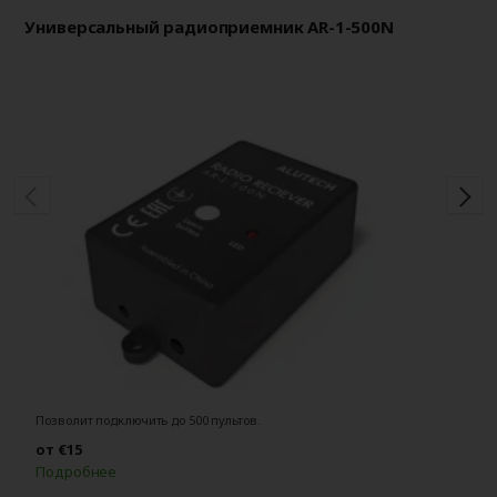
Универсальный радиоприемник AR-1-500N
Си
Позволит подключить до 500 пультов.
Из
от €15
о
Подробнее
П