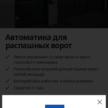
Автоматика для
распашных ворот
Умное управление со смартфона и через
голосового помощника
Разнообразие моделей для распашных ворот
любой площади
Бесперебойно работает в любых условиях
Гарантия 3 года
БЫСТРО ПОДБЕРЕМ АВТОМАТИКУ С УЧЕТОМ
ВАШИХ ПОЖЕЛАНИЙ