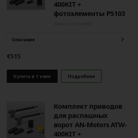
400KIT +
фотоэлементы P5103
Артикул: ATW-400KIT
Описание
€515
Купить в 1 клик
Подробнее
Комплект приводов
для распашных
ворот AN-Motors ATW-
400KIT +