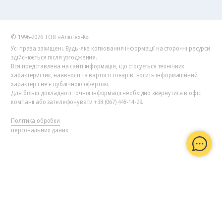
© 1996-2026 ТОВ «Алютех‑К»
Усі права захищені. Будь-яке копіювання інформації на сторонні ресурси
здійснюється після узгодження.
Вся представлена на сайті інформація, що стосується технічних
характеристик, наявності та вартості товарів, носить інформаційний
характер і не є публічною офертою.
Для більш докладної і точної інформації необхідно звернутися в офіс
компанії або зателефонувати +38 (067) 448-14-29.
Політика обробки
персональних даних