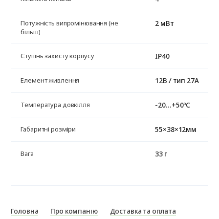
2 мВт
Потужність випромінювання (не
більш)
IP40
Ступінь захисту корпусу
12В / тип 27А
Елемент живлення
-20…+50ºС
Температура довкілля
55×38×12мм
Габаритні розміри
33 г
Вага
Головна
Про компанію
Доставка та оплата