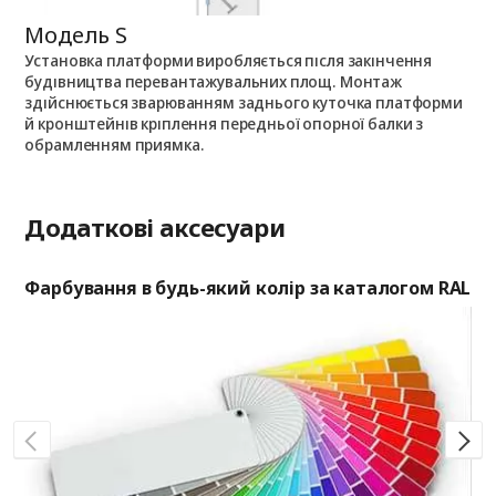
Модель S
М
Установка платформи виробляється після закінчення
П
будівництва перевантажувальних площ. Монтаж
к
здійснюється зварюванням заднього куточка платформи
п
й кронштейнів кріплення передньої опорної балки з
й
обрамленням приямка.
Додаткові аксесуари
Фарбування в будь-який колір за каталогом RAL
Ап