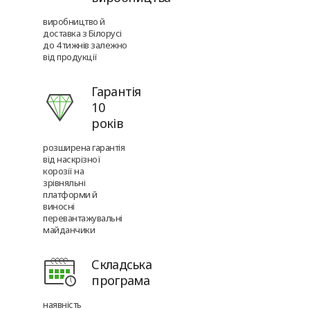
виробництво й
доставка з Білорусі
до 4 тижнів залежно
від продукції
Гарантія
10
років
розширена гарантія
від наскрізної
корозії на
зрівняльні
платформи й
виносні
перевантажувальні
майданчики
Складська
програма
наявність