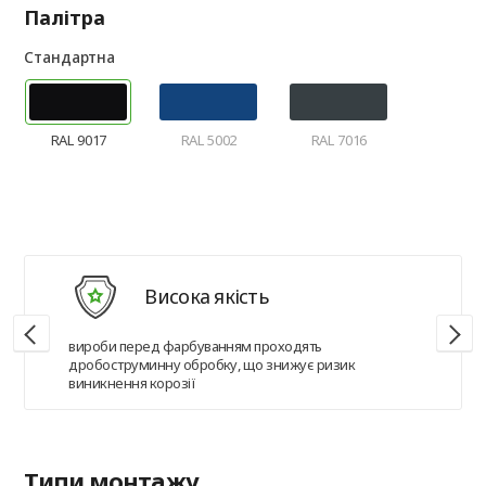
Палітра
Стандартна
RAL 9017
RAL 5002
RAL 7016
Висока якість
вироби перед фарбуванням проходять
дробоструминну обробку, що знижує ризик
виникнення корозії
Типи монтажу