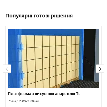
Популярні готові рішення
П
Р
д
р
а
Платформа з висувною апареллю TL
Розмір 2500x2000 мм