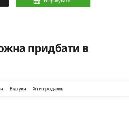
Розрахувати
можна придбати в
+38
ги
Відгуки
Хіти продажів