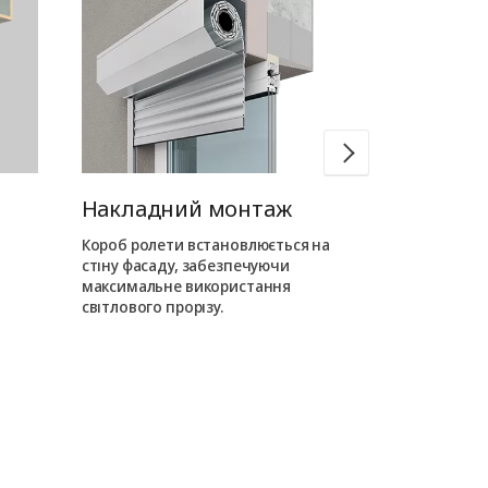
Накладний монтаж
Вбудован
Короб ролети встановлюється на
Короб ролети
стіну фасаду, забезпечуючи
усередині про
максимальне використання
на фасаді від
світлового прорізу.
елементи.