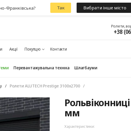
Так
Вибрати інше місто
ано-Франківська?
Ролети, во
+38 (0
ки
Акції
Покупцю
Контакти
теми
Перевантажувальна техніка
Шлагбауми
і
Ролети ALUTECH Prestige 3100х2700
Панорамні ворота
Рольвіконниці 
мм
Характеристики: