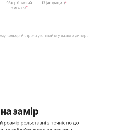
08 (сріблястий
13 (антрацит)
металік)
ому кольорі й строки уточнюйте у вашого дилера
на замір
 розмір рольставні з точністю до
я не зобов'язує вас до покупки.