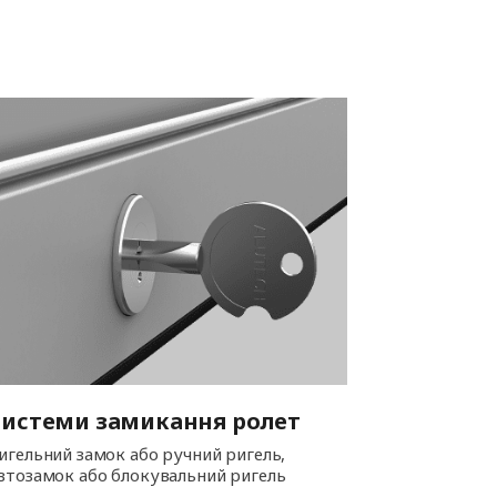
Системи замикання ролет
игельний замок або ручний ригель,
втозамок або блокувальний ригель