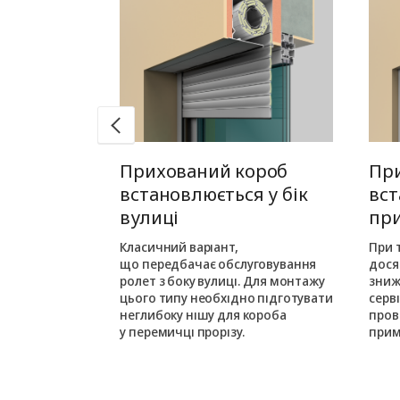
 монтаж
Прихований короб
Пр
едину
встановлюється у бік
вст
вулиці
пр
шовується в
ньою частиною
Класичний варіант,
При 
кого монтажу
що передбачає обслуговування
дося
ається з
ролет з боку вулиці. Для монтажу
зниж
цього типу необхідно підготувати
серв
им на одному
неглибоку нішу для короба
пров
у перемичці прорізу.
прим