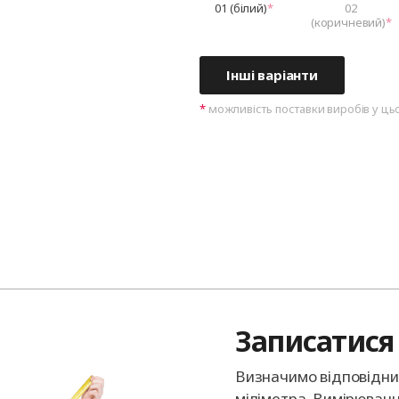
01 (білий)
02
(коричневий)
Інші варіанти
можливість поставки виробів у ць
Записатися 
Визначимо відповідний
міліметра. Вимірюванн