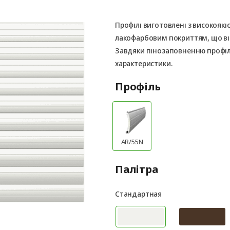
Профілі виготовлені з високоякі
лакофарбовим покриттям, що ві
Завдяки пінозаповненню профілі
характеристики.
Профіль
AR/55N
Палітра
Стандартная