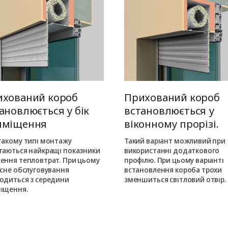
ихований короб
Прихований короб
ановлюється у бік
встановлюється у
иміщення
віконному прорізі.
такому типі монтажу
Такий варіант можливий при
гаються найкращі показники
використанні додаткового
ення тепловтрат. При цьому
профілю. При цьому варіанті
існе обслуговування
встановлення короба трохи
одиться з середини
зменшиться світловий отвір.
іщення.