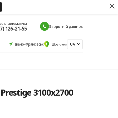
рота, автоматика
Зворотній дзвінок
67) 126-21-55
UA
Івано-Франківськ
Шоу-руми
Prestige 3100x2700