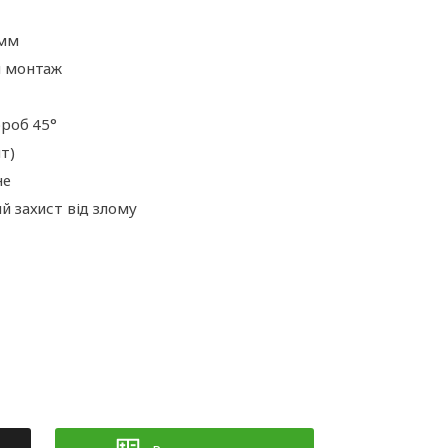
ні
Аксесуари для
іт
автоматики
 мм
й монтаж
ороб 45°
т)
не
й захист від злому