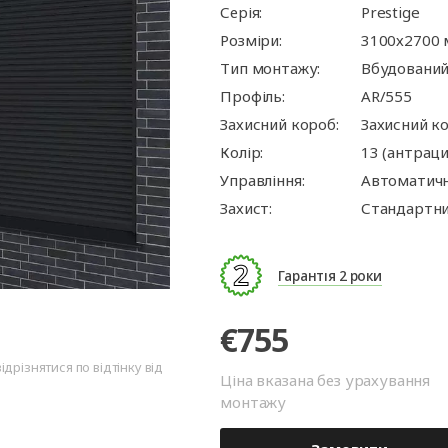
ворота
для
та
ри
Автоматика для
Ролетні решітки
Перевантажувальні
Автоматика для
Перевантажуваль
Серія:
Prestige
оріт
шелтери)
гаражних воріт
майданчики
промислових вор
тамбури
Розміри:
3100х2700
Тип монтажу:
Вбудовани
Профіль:
AR/555
Захисний короб:
Захисний к
Колір:
13 (антраци
Управління:
Автоматич
Захист:
Стандартни
Гарантія 2 роки
€755
дрізнятися по відтінку від
Ціна вказана без урахування
монтажу