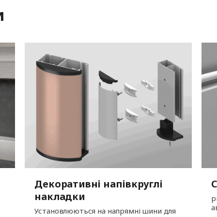
и
Декоративні напівкруглі
накладки
р
а
Установлюються на напрямні шини для