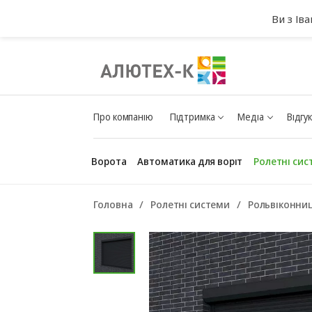
Ви з Ів
Про компанію
Підтримка
Медіа
Відгу
Ворота
Автоматика для воріт
Ролетні сис
Головна
Ролетні системи
Рольвіконниц
Гаражні ворота