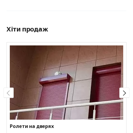
Хіти продаж
Р
П
к
м
Ролети на дверях