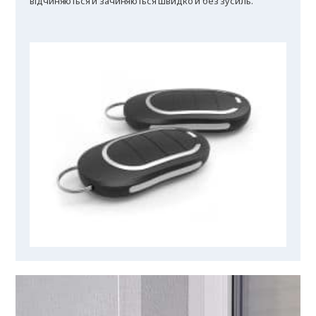
відчиняються й зачиняються швидко й без зусиль.