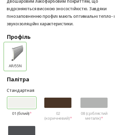
двошаровим лакофарбовим покриттям, що
відрізняються високою зносостійкістю. Завдяки
пінозаповненню профілі мають оптимальні тепло- і
звукоізоляційні характеристики.
Профіль
AR/55N
Палітра
Стандартная
01 (білий)
02
08 (сріблястий
(коричневий)
металік)