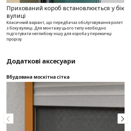
Прихований короб встановлюється у бік
П
вулиці
Класичний варіант, що передбачає обслуговування ролет
П
з боку вулиці. Для монтажу цього типу необхідно
п
з
підготувати неглибоку нішу для короба у перемичці
о
прорізу.
Додаткові аксесуари
Вбудована москітна сітка
Де