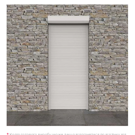
Колір готового виробу може дещо відрізнятися по відтінку від