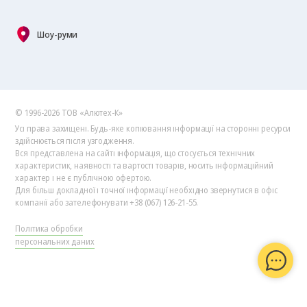
Шоу-руми
© 1996-2026 ТОВ «Алютех‑К»
Усі права захищені. Будь-яке копіювання інформації на сторонні ресурси
здійснюється після узгодження.
Вся представлена на сайті інформація, що стосується технічних
характеристик, наявності та вартості товарів, носить інформаційний
характер і не є публічною офертою.
Для більш докладної і точної інформації необхідно звернутися в офіс
компанії або зателефонувати +38 (067) 126-21-55.
Політика обробки
персональних даних