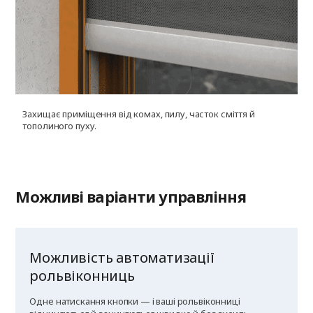
Захищає приміщення від комах, пилу, часток сміття й
У
тополиного пуху.
г
к
Можливі варіанти управління
Можливість автоматизації
рольвіконниць
Одне натискання кнопки — і ваші рольвіконниці