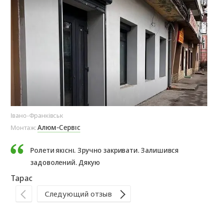
Івано-Франківськ
Де
Алюм-Сервіс
Монтаж:
Мо
Ролети якісні. Зручно закривати. Залишився
задоволений. Дякую
Тарас
На
Следующий отзыв