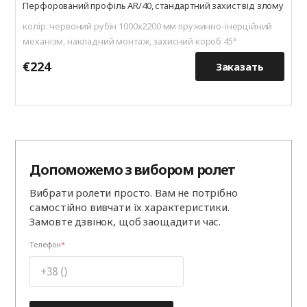
Перфорований профіль AR/40, стандартний захист від злому
колір: червоний рубін 1000х2200 мм пружинно-інерційний
механізм, накладний монтаж, захисний короб 45°
€224
€
Заказать
Допоможемо з вибором ролет
Вибрати ролети просто. Вам не потрібно
самостійно вивчати їх характеристики.
Замовте дзвінок, щоб заощадити час.
Телефон