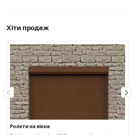
Хіти продаж
Р
П
к
а
к
Ролети на вікна