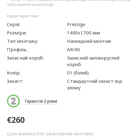
зображення на моніторі.
Характеристики:
Серія:
Prestige
Розміри:
1400x1700 мм
Тип монтажу:
Накладний монтаж
Профіль:
AR/40
Захисний короб:
Захисний напівкруглий
короб
Колір:
01 (білий)
Захист:
Стандартний захист від
злому
Гарантія 2 роки
€260
Ціна вказана без урахування монтажу