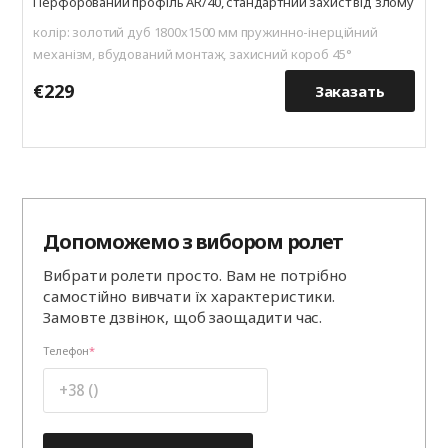
Перфорований профіль AR/40, стандартний захист від злому
колір: золотий дуб 1800х1500 мм пружинно-інерційний
механізм, вбудований монтаж, захисний короб 45°
€229
€
Заказать
Допоможемо з вибором ролет
Вибрати ролети просто. Вам не потрібно
самостійно вивчати їх характеристики.
Замовте дзвінок, щоб заощадити час.
Телефон