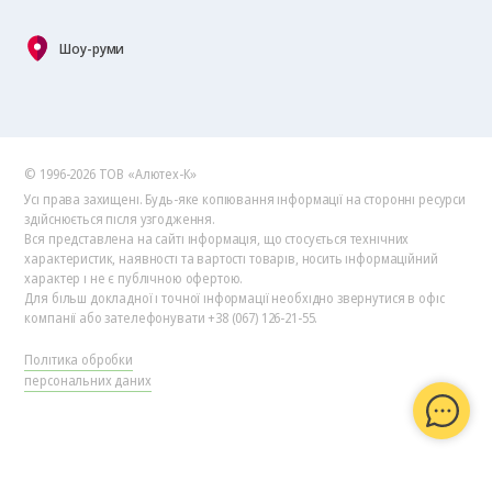
Шоу-руми
© 1996-2026 ТОВ «Алютех‑К»
Усі права захищені. Будь-яке копіювання інформації на сторонні ресурси
здійснюється після узгодження.
Вся представлена на сайті інформація, що стосується технічних
характеристик, наявності та вартості товарів, носить інформаційний
характер і не є публічною офертою.
Для більш докладної і точної інформації необхідно звернутися в офіс
компанії або зателефонувати +38 (067) 126-21-55.
Політика обробки
персональних даних