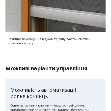
Захищає приміщення від комах, пилу, часток сміття й
У
тополиного пуху.
г
к
Можливі варіанти управління
Можливість автоматизації
рольвіконниць
Одне натискання кнопки — і ваші рольвіконниці
відчиняються й зачиняються швидко й без зусиль.