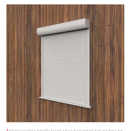
Колір готового виробу може дещо відрізнятися по відтінку від