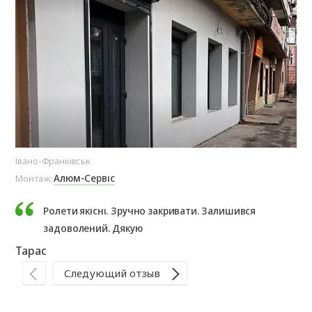
Івано-Франківськ
Де
Алюм-Сервіс
Монтаж:
Мо
Ролети якісні. Зручно закривати. Залишився
задоволений. Дякую
Тарас
На
Следующий отзыв