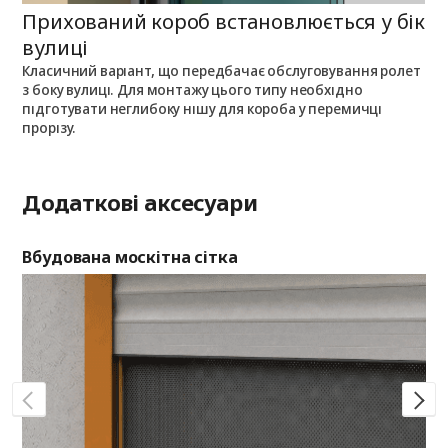
Прихований короб встановлюється у бік
П
вулиці
Класичний варіант, що передбачає обслуговування ролет
П
з боку вулиці. Для монтажу цього типу необхідно
п
з
підготувати неглибоку нішу для короба у перемичці
о
прорізу.
Додаткові аксесуари
Вбудована москітна сітка
Де