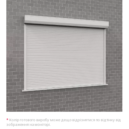
Колір готового виробу може дещо відрізнятися по відтінку від
зображення на моніторі.