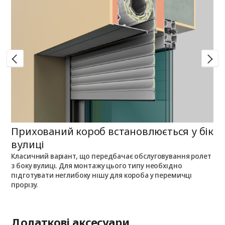
Прихований короб встановлюється у бік
П
вулиці
Класичний варіант, що передбачає обслуговування ролет
П
з боку вулиці. Для монтажу цього типу необхідно
п
з
підготувати неглибоку нішу для короба у перемичці
о
прорізу.
Додаткові аксесуари