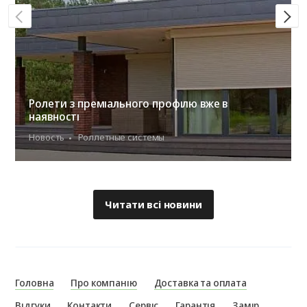
Ролети з преміального профілю вже в
наявності
Новость
Роллетные системы
Читати всі новини
Головна
Про компанію
Доставка та оплата
Відгуки
Контакти
Сервіс
Гарантія
Замір