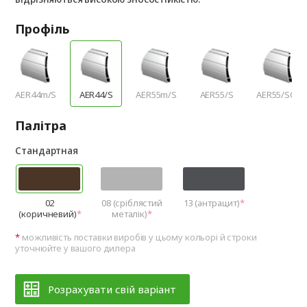
Профіль
AER44m/S
AER44/S
AER55m/S
AER55/S
AER55/SCR
Палітра
Стандартная
02
08 (сріблястий
13 (антрацит)
(коричневий)
металік)
можливість поставки виробів у цьому кольорі й строки
уточнюйте у вашого дилера
Розрахувати свій варіант