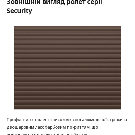
Зовнішній вигляд ролет серії
Security
Профілі виготовлені з високоякісної алюмінієвої стрічки із
двошаровим лакофарбовим покриттям, що
відрізняються високою зносостійкістю.