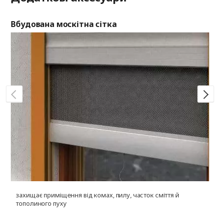
Вбудована москітна сітка
Си
захищає приміщення від комах, пилу, часток сміття й
р
тополиного пуху
р