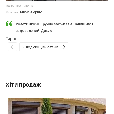
Івано-Франківськ
Де
Алюм-Сервіс
Монтаж:
Мо
Ролети якісні. Зручно закривати. Залишився
задоволений. Дякую
Тарас
На
Следующий отзыв
Хіти продаж
Р