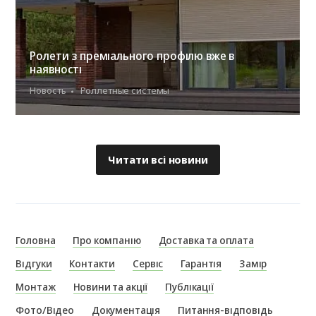
Ролети з преміального профілю вже в
наявності
Новость
Роллетные системы
Читати всі новини
Головна
Про компанію
Доставка та оплата
Відгуки
Контакти
Сервіс
Гарантія
Замір
Монтаж
Новини та акції
Публікації
Фото/Відео
Документація
Питання-відповідь