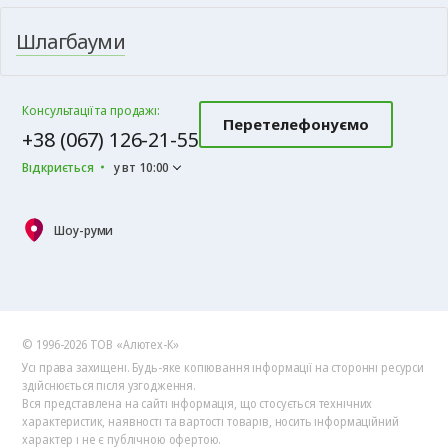
Шлагбауми
Консультації та продажі:
Перетелефонуємо
+38 (067) 126-21-55
Відкриється
у вт 10:00
Шоу-руми
© 1996-2026 ТОВ «Алютех‑К»
Усі права захищені. Будь-яке копіювання інформації на сторонні ресурси
здійснюється після узгодження.
Вся представлена на сайті інформація, що стосується технічних
характеристик, наявності та вартості товарів, носить інформаційний
характер і не є публічною офертою.