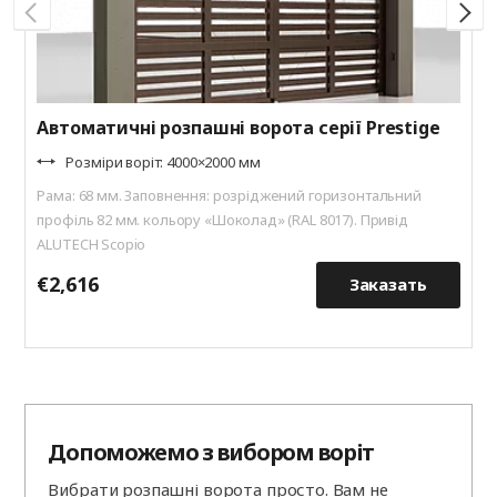
Автоматичні розпашні ворота серії Prestige
Розміри воріт: 4000×2000 мм
Рама: 68 мм. Заповнення: розріджений горизонтальний
профіль 82 мм. кольору «Шоколад» (RAL 8017). Привід
ALUTECH Scopio
€2,616
€
Заказать
Допоможемо з вибором воріт
Вибрати розпашні ворота просто. Вам не