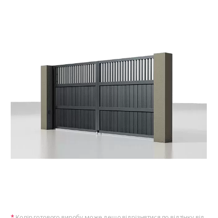
Колір готового виробу може дещо відрізнятися по відтінку від