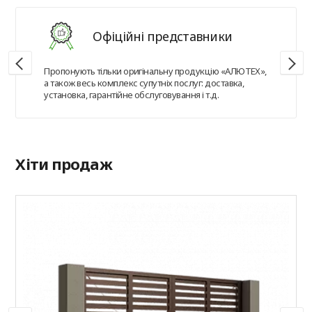
Офіційні представники
Пропонують тільки оригінальну продукцію «АЛЮТЕХ»,
а також весь комплекс супутніх послуг: доставка,
установка, гарантійне обслуговування і т.д.
Хіти продаж
А
Р
п
A