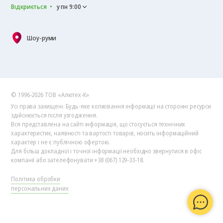
Відкриється
у пн 9:00
Шоу-руми
© 1996-2026 ТОВ «Алютех‑К»
Усі права захищені. Будь-яке копіювання інформації на сторонні ресурси
здійснюється після узгодження.
Вся представлена на сайті інформація, що стосується технічних
характеристик, наявності та вартості товарів, носить інформаційний
характер і не є публічною офертою.
Для більш докладної і точної інформації необхідно звернутися в офіс
компанії або зателефонувати +38 (067) 129-33-18.
Політика обробки
персональних даних