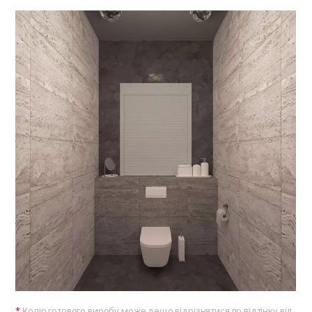
Колір готового виробу може дещо відрізнятися по відтінку від