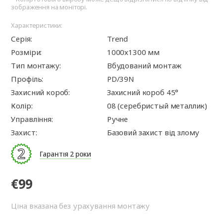
зображення на моніторі.
Характеристики:
Серія:
Trend
Розміри:
1000х1300 мм
Тип монтажу:
Вбудований монтаж
Профіль:
PD/39N
Захисний короб:
Захисний короб 45°
Колір:
08 (серебристый металлик)
Управління:
Ручне
Захист:
Базовий захист від злому
Гарантія 2 роки
€99
Ціна вказана без урахування монтажу