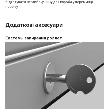
з
підготувати неглибоку нішу для короба у перемичці
о
прорізу.
Додаткові аксесуари
Системы запирания роллет