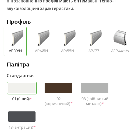
пінозаповненню профілі мають оптимальні тепло- і
звукоізоляційні характеристики.
Профіль
AP39/N
AP/45N
AP/55N
AP/77
AEP44m/s
Палітра
Стандартная
01 (білий)
02
08 (сріблястий
(коричневий)
металік)
13 (антрацит)