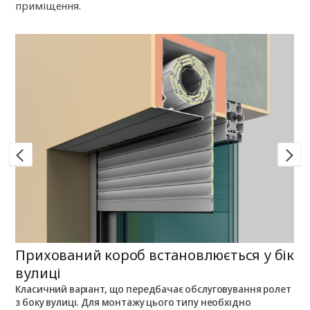
приміщення.
Прихований короб встановлюється у бік
П
вулиці
Класичний варіант, що передбачає обслуговування ролет
П
з боку вулиці. Для монтажу цього типу необхідно
п