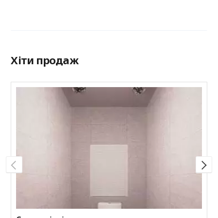
Хіти продаж
C
Н
к
в