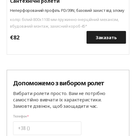
Cантехнічні ролети
Неперфорований профіль PD/39N, базовий захист від злому
колір: білий 800х1100 мм пружинно-інерційний механізм,
вбудований монтаж, захисний короб 45°
€82
€
Заказать
Допоможемо з вибором ролет
Вибрати ролети просто. Вам не потрібно
самостійно вивчати їх характеристики.
Замовте дзвінок, щоб заощадити час.
Телефон