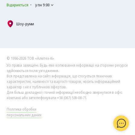
Відкриється
у пн 9:00
Шоу-руми
© 1996-2026 ТОВ «Алютех‑К»
Усі права захищені. Будь-яке копіювання інформації на сторонні ресурси
здійснюється після узгодження.
Вся представлена на сайті інформація, що стосується технічних
характеристик, наявності та вартості товарів, носить інформаційний
характер і не є публічною офертою.
Для більш докладної і точної інформації необхідно звернутися в офіс
компанії або зателефонувати +38 (067) 539-08-71.
Політика обробки
персональних даних