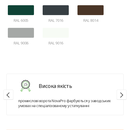
RAL 6005
RAL 7016
RAL 8014
RAL 9006
RAL 9016
Висока якість
промислові ворота NovaPro фарбуються у заводських
умовах на спеціалізованому устаткуванні