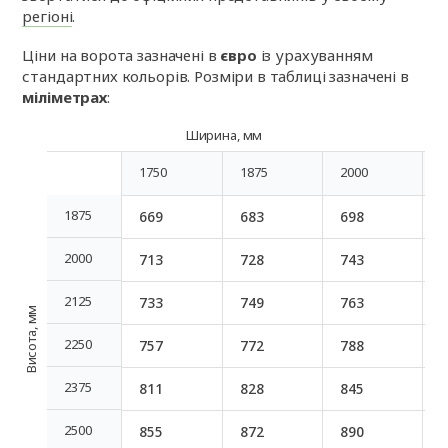
регіоні
.
Ціни на ворота зазначені в
євро
із урахуванням
стандартних кольорів. Розміри в таблиці зазначені в
міліметрах
:
Ширина, мм
1750
1875
2000
2
1750
1875
2000
2
1875
669
683
698
1875
2000
713
728
743
2000
2125
733
749
763
2125
Висота, мм
2250
757
772
788
2250
2375
811
828
845
2375
2500
855
872
890
2500