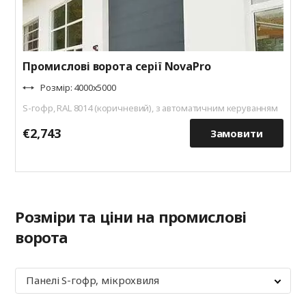
Промислові ворота серії NovaPro
Розмір: 4000x5000
S-гофр, RAL 8014 (коричневий), з автоматичним керуванням
€2,743
€
Замовити
Розміри та ціни на промислові
ворота
Панелі S-гофр, мікрохвиля