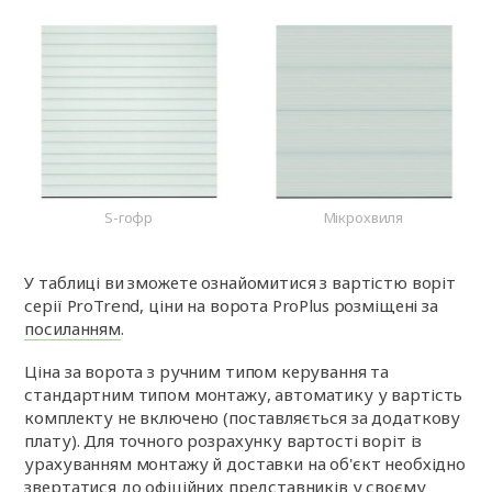
S-гофр
Мікрохвиля
У таблиці ви зможете ознайомитися з вартістю воріт
серії ProTrend, ціни на ворота ProPlus розміщені за
посиланням
.
Ціна за ворота з ручним типом керування та
стандартним типом монтажу, автоматику у вартість
комплекту не включено (поставляється за додаткову
плату). Для точного розрахунку вартості воріт із
урахуванням монтажу й доставки на об'єкт необхідно
звертатися до офіційних представників у своєму