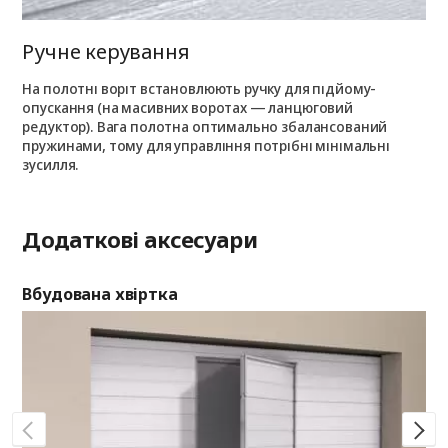
Ручне керування
На полотні воріт встановлюють ручку для підйому-
опускання (на масивних воротах — ланцюговий
редуктор). Вага полотна оптимально збалансований
пружинами, тому для управління потрібні мінімальні
зусилля.
Додаткові аксесуари
Вбудована хвіртка
Ві