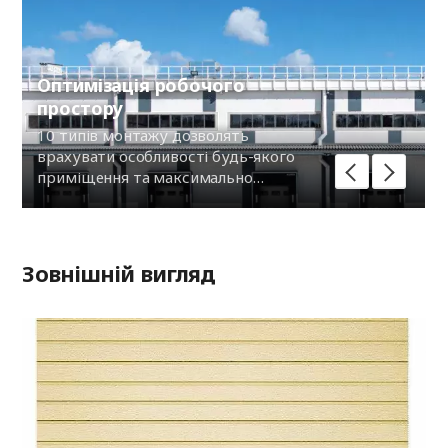
Оптимізація робочого
простору
10 типів монтажу дозволять
врахувати особливості будь-якого
приміщення та максимально
ефективно використовувати робочий
простір.
Зовнішній вигляд