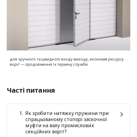
для зручного та швидкого входу-виходу, економія ресурсу
д
воріт — продовження їх терміну служби
Часті питання
Як зробити натяжку пружини при
спрацьованому стопорі заскочної
муфти на валу промислових
секційних воріт?