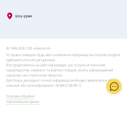
Шоу-руми
© 1996-2026 ТОВ «Алютех‑К»
Усі права захищені. Будь-яке копіювання інформації на сторонні ресурси
здійснюється після узгодження.
Вся представлена на сайті інформація, що стосується технічних
характеристик, наявності та вартості товарів, носить інформаційний
характер і не є публічною офертою.
Для більш докладної і точної інформації необхідно звернутися в офіс
компанії або зателефонувати +38 (067) 539-08-71.
Політика обробки
персональних даних