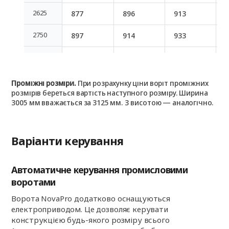
2625
877
896
913
2625
2750
897
914
933
2750
2875
918
938
956
2875
3000
966
986
1,006
1
3000
Проміжні розміри.
При розрахунку ціни воріт проміжних
розмірів береться вартість наступного розміру. Ширина
3125
986
1,005
1,026
1
3125
3005 мм вважається за 3125 мм. З висотою — аналогічно.
3250
1,002
1,021
1,043
1
3250
Варіанти керування
3375
1,020
1,041
1,062
1
3375
3500
1,046
1,066
1,088
1
3500
Автоматичне керування промисловими
воротами
3625
1,077
1,099
1,121
1
3625
Ворота NovaPro додатково оснащуються
електроприводом. Це дозволяє керувати
3750
1,082
1,104
1,127
1
3750
конструкцією будь-якого розміру всього