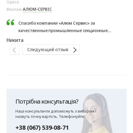
Одеса
Тяч
АЛЮМ-СЕРВІС
Монтаж:
Мо
Спасибо компании «Алюм Сервис» за
качественные промышленные секционные
ворота. Монтаж выполнен профессионально,
Никита
Іг
ворота работают безупречно.
Следующий отзыв
Потрібна консультація?
Наші консультанти допоможуть з вибором і
назвуть точну вартість. Телефонуйте:
+38 (067) 539-08-71