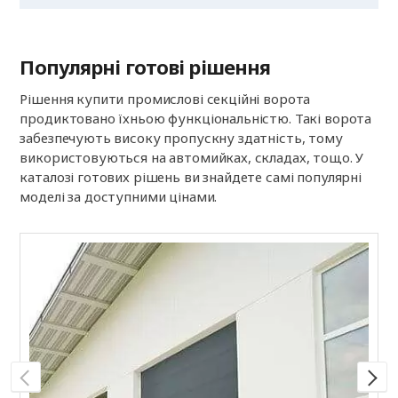
Популярні готові рішення
Рішення купити промислові секційні ворота
продиктовано їхньою функціональністю. Такі ворота
забезпечують високу пропускну здатність, тому
використовуються на автомийках, складах, тощо. У
каталозі готових рішень ви знайдете самі популярні
моделі за доступними цінами.
П
S
к