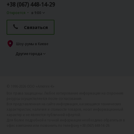
+38 (067) 448-14-29
Откроется
в 9:00
Связаться
Шоу-румы в Киеве
Другие города
© 1996-2026 ООО «Алютех‑К»
Все права защищены. Любое копирование информации на сторонние
ресурсы осуществляется после согласования.
Вся представленная на сайте информация, касающаяся технических
характеристик, наличия и стоимости товаров, носит информационный
характер и не является публичной офертой.
Для более подробной и точной информации необходимо обратиться в
офис компании или позвонить по телефону +38 (067) 448-14-29.