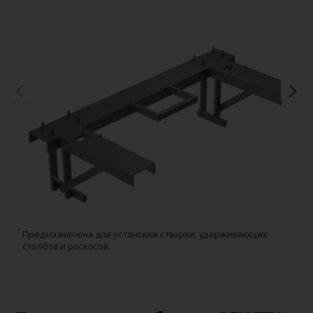
Предназначена для установки створки, удерживающих
Д
столбов и раскосов.
с