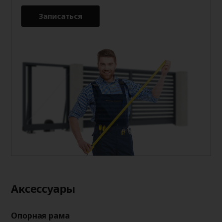
Записаться
Aксессуары
Опорная рама
Оп