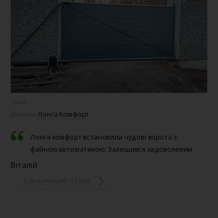
Гатне
Лонга Комфорт
Монтаж:
Лонга комфорт встановили чудові ворота з
файною автоматикою. Залишився задоволеним
Віталій
Следующий отзыв