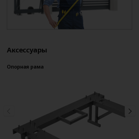
Aксессуары
Опорная рама
Оп