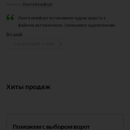
Лонга Комфорт
Монтаж:
Лонга комфорт встановили чудові ворота з
файною автоматикою. Залишився задоволеним
Віталій
Следующий отзыв
Хиты продаж
Поможем с выбором ворот