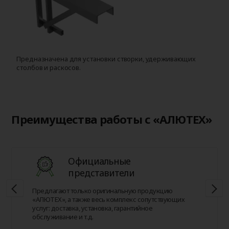
Предназначена для установки створки, удерживающих
Д
столбов и раскосов.
с
Преимущества работы с «АЛЮТЕХ»
Официальные
представители
Предлагают только оригинальную продукцию
«АЛЮТЕХ», а также весь комплекс сопутствующих
услуг: доставка, установка, гарантийное
обслуживание и т.д.