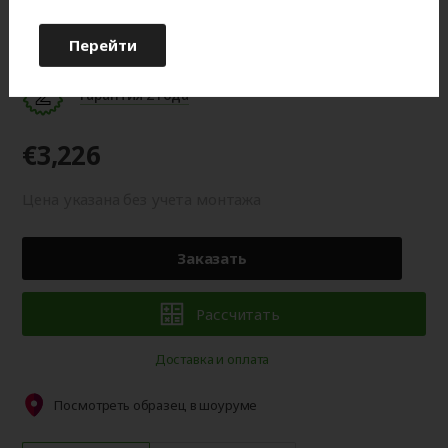
Цвет готового изделия может незначительно отличаться по
Перейти
оттенку от изображения на мониторе.
Гарантия 2 года
€3,226
Цена указана без учета монтажа
Заказать
Рассчитать
Доставка и оплата
Посмотреть образец в шоуруме