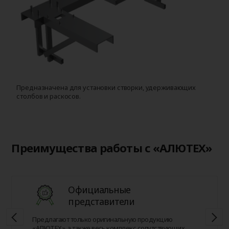
Предназначена для установки створки, удерживающих
Д
столбов и раскосов.
с
Преимущества работы с «АЛЮТЕХ»
Официальные
представители
Предлагают только оригинальную продукцию
«АЛЮТЕХ», а также весь комплекс сопутствующих