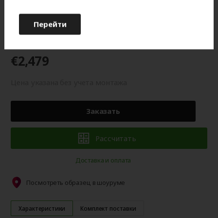
оттенку от изображения на мониторе.
Перейти
Гарантия 2 года
€2,479
Цена указана без учета монтажа
Заказать
Рассчитать
Доставка и оплата
Посмотреть образец в шоуруме
Характеристики
Комплект поставки