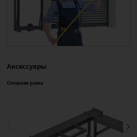
Aксессуары
Опорная рама
Оп