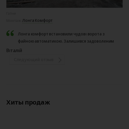
Гатне
Лонга Комфорт
Монтаж:
Лонга комфорт встановили чудові ворота з
файною автоматикою. Залишився задоволеним
Віталій
Следующий отзыв
Хиты продаж