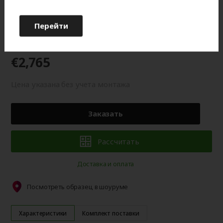
оттенку от изображения на мониторе.
Перейти
Гарантия 2 года
€2,765
Цена указана без учета монтажа
Заказать
Рассчитать
Доставка и оплата
Посмотреть образец в шоуруме
Характеристики
Комплект поставки