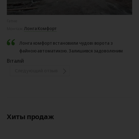
Гатне
Лонга Комфорт
Монтаж:
Лонга комфорт встановили чудові ворота з
файною автоматикою. Залишився задоволеним
Віталій
Следующий отзыв
Хиты продаж