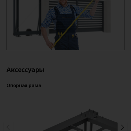
Aксессуары
Опорная рама
Оп