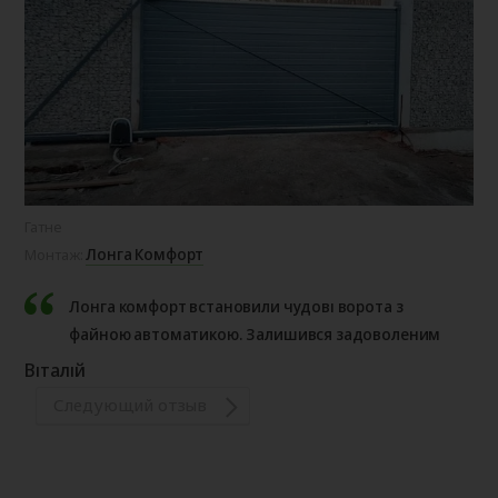
Гатне
Лонга Комфорт
Монтаж:
Лонга комфорт встановили чудові ворота з
файною автоматикою. Залишився задоволеним
Віталій
Следующий отзыв