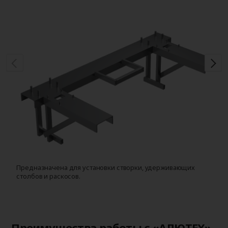
Предназначена для установки створки, удерживающих
Д
столбов и раскосов.
с
Преимущества работы с «АЛЮТЕХ»