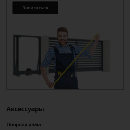
Записаться
Aксессуары
Опорная рама
Оп