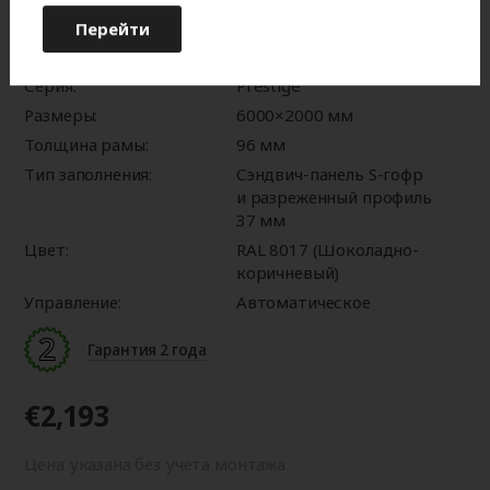
оттенку от изображения на мониторе.
Перейти
Характеристики:
Серия:
Prestige
Размеры:
6000×2000 мм
Толщина рамы:
96 мм
Тип заполнения:
Сэндвич-панель S-гофр
и разреженный профиль
37 мм
Цвет:
RAL 8017 (Шоколадно-
коричневый)
Управление:
Автоматическое
Гарантия 2 года
€2,193
Цена указана без учета монтажа