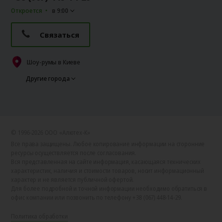
Откроется
в 9:00
Связаться
Шоу-румы в Киеве
Другие города
© 1996-2026 ООО «Алютех‑К»
Все права защищены. Любое копирование информации на сторонние
ресурсы осуществляется после согласования.
Вся представленная на сайте информация, касающаяся технических
характеристик, наличия и стоимости товаров, носит информационный
характер и не является публичной офертой.
Для более подробной и точной информации необходимо обратиться в
офис компании или позвонить по телефону +38 (067) 448-14-29.
Политика обработки