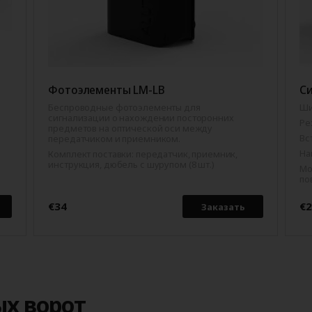
Фотоэлементы LM-LB
Си
Беспроводные фотоэлементы для
Ши
сигнализации о нахождении посторонних
Ре
предметов на оптической оси между
Вс
передатчиком и приемником.
На
Комплект поставки: передатчик, приемник,
инструкция, дюбель с шурупом (8 шт.)
Мо
по
€34
€
Заказать
ых ворот