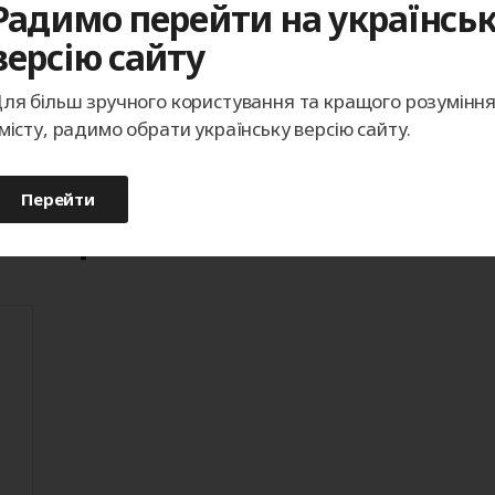
Радимо перейти на українсь
30
Габаритные размеры привода, мм
версію сайту
14
Вес привода (не более), кг
ля більш зручного користування та кращого розумінн
місту, радимо обрати українську версію сайту.
Перейти
ентация