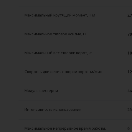
27
Максимальный крутящий момент, Н·м
70
Максимальное тяговое усилие, H
10
Максимальный вес створки ворот, кг
12
Скорость движения створки ворот, м/мин
4 
Модуль шестерни
25
Интенсивность использования
6
Максимальное непрерывное время работы,