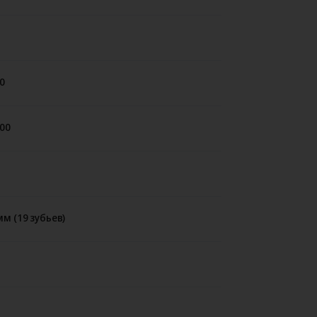
0
00
мм (19 зубьев)