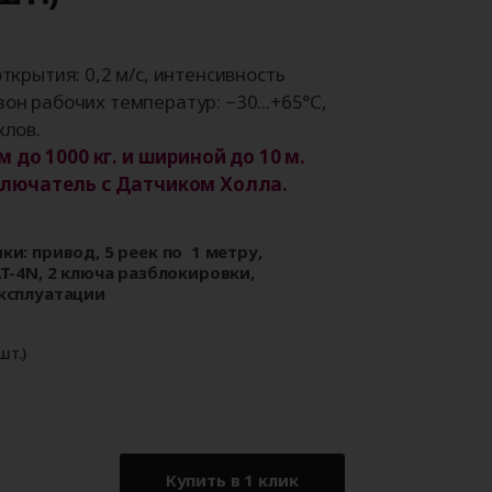
Аксессуары для
ворот
автоматики
ткрытия: 0,2 м/с, интенсивность
он рабочих температур: −30...+65°С,
клов.
 до 1000 кг. и шириной до 10 м.
лючатель с Датчиком Холла.
и: привод, 5 реек по 1 метру,
T-4N, 2 ключа разблокировки,
ксплуатации
шт.)
Купить в 1 клик