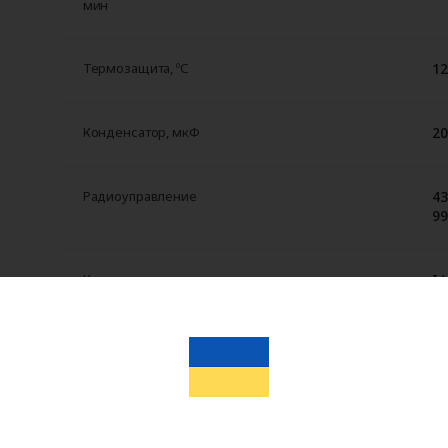
мин
12
Термозащита, ºС
20
Конденсатор, мкФ
43
Радиоуправление
99
I 
Класс защиты
IP
Степень защиты оболочки
-
Диапазон рабочих температур, ºС