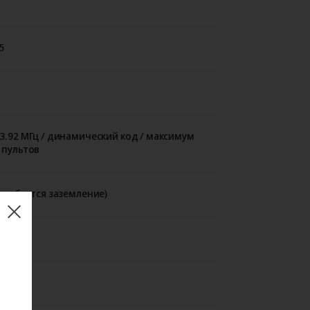
5
3.92 МГц / динамический код / максимум
 пультов
(требуется заземление)
44
30…+65