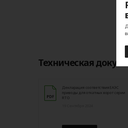
Д
в
Техническая докум
Декларация соответствия ЕАЭС
приводы для откатных ворот серии
RTO
19 Сентября 2024