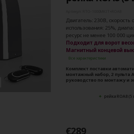
ые
для
орота
ры
Панорамные ворота
Автоматика для
Роллетные решетки
Перегрузочные
Автоматика для
Перегрузочные
орот
шелтеры)
гаражных ворот
площадки
промышленных 
тамбуры
Артикул: RTO-1000MKIT+ROA8
Двигатель: 230В, скорость о
использования: 25%, диапаз
ресурс не менее 100 000 ци
Подходит для ворот весом
Магнитный концевой вык
Все характеристики
Комплект поставки автоматик
монтажный набор, 2 пульта A
руководство по монтажу и э
рейка ROA8 (5 
€289