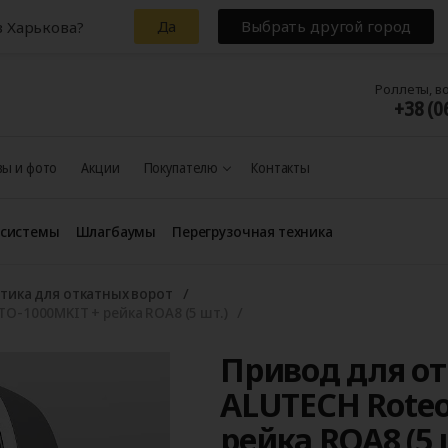
Да
Выбрать другой город
з Харькова?
Роллеты, в
+38 (0
ы и фото
Акции
Покупателю
Контакты
 системы
Шлагбаумы
Перегрузочная техника
тика для откатных ворот
O‑1000MKIT + рейка ROA8 (5 шт.)
Привод для от
ALUTECH Roteo
рейка ROA8 (5 