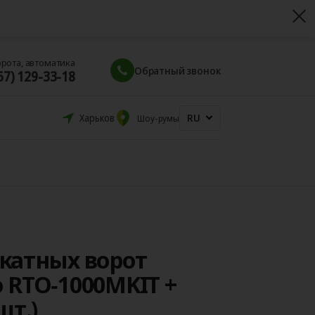
орота, автоматика
Обратный звонок
67) 129-33-18
RU
Харьков
Шоу-румы
катных ворот
 RTO‑1000MKIT +
шт.)