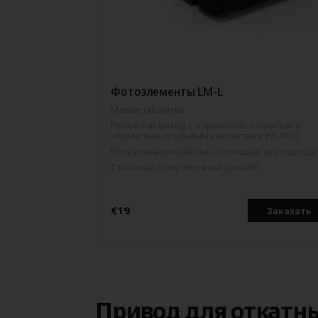
Фотоэлементы LM-L
Малые габариты
Релейный выход с нормально-закрытым и
нормально-открытым контактами (NC/NO)
Визуализация работы с помощью светодиода
Стильный (современный дизайн)
€19
Заказать
Привод для откатн