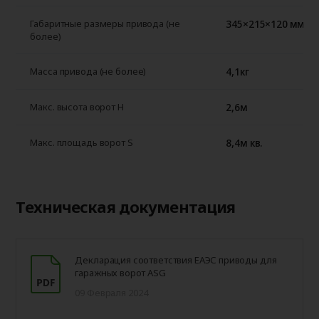
345×215×120 мм
Габаритные размеры привода (не
более)
4,1кг
Масса привода (не более)
2,6м
Макс. высота ворот H
8,4м кв.
Макс. площадь ворот S
Техническая документация
Декларация соответствия ЕАЭС приводы для
гаражных ворот ASG
09 Февраля 2024