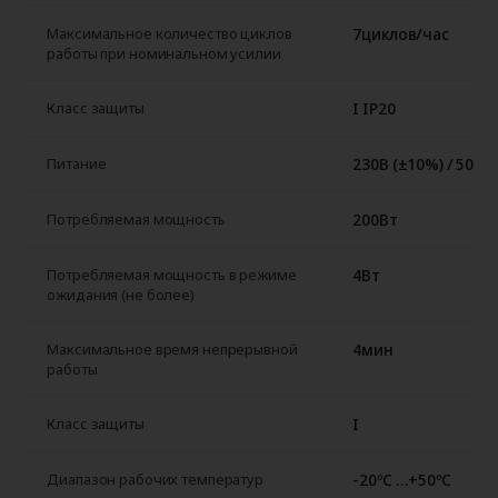
7циклов/час
Максимальное количество циклов
работы при номинальном усилии
I IP20
Класс защиты
230В (±10%) / 50Гц
Питание
200Вт
Потребляемая мощность
4Вт
Потребляемая мощность в режиме
ожидания (не более)
4мин
Максимальное время непрерывной
работы
I
Класс защиты
-20ºС …+50ºС
Диапазон рабочих температур