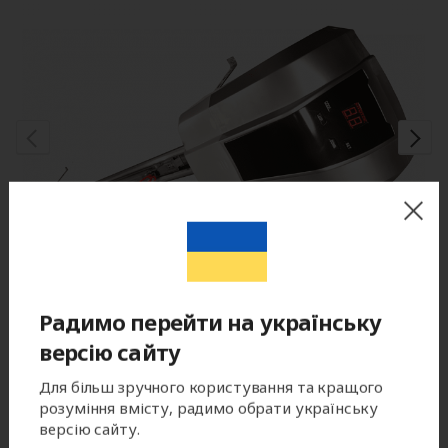
Радимо перейти на українську
версію сайту
Привод для гаражных ворот AN-
Для більш зручного користування та кращого
Motors ASG600/3KIT-L
розуміння вмісту, радимо обрати українську
версію сайту.
Артикул: ASG600/3KIT-L