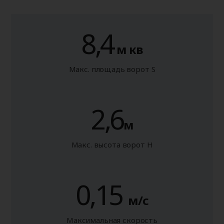
8,4
м кв
Макс. площадь ворот S
2,6
м
Макс. высота ворот H
0,15
м/с
Максимальная скорость