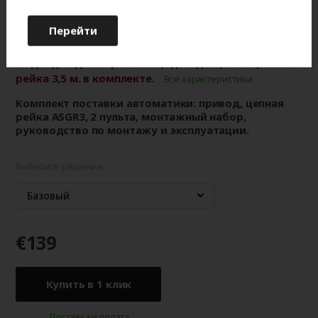
Защита от перепадов напряжения: 200-250В.
Перейти
Встроенная подсветка. Ресурс не менее
20 000 циклов.
Подходит для ворот площадью до 8,4 м². Цепная
рейка 3,5 м. в комплекте.
Все характеристики
Комплект поставки автоматики: привод, цепная
рейка ASGR3, 2 пульта, монтажный набор,
руководство по монтажу и эксплуатации.
Выберите решение
Базовый
€139
Купить в 1 клик
Доставка и оплата