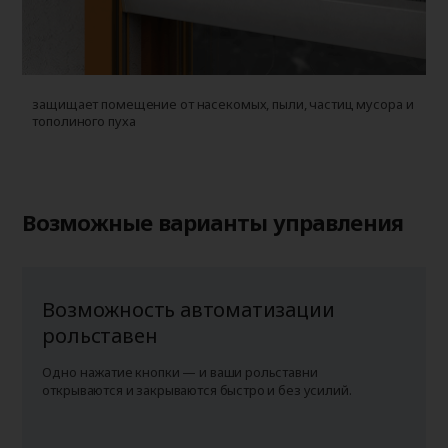
защищает помещение от насекомых, пыли, частиц мусора и
у
тополиного пуха
г
п
Возможные варианты управления
Возможность автоматизации
рольставен
Одно нажатие кнопки — и ваши рольставни
открываются и закрываются быстро и без усилий.