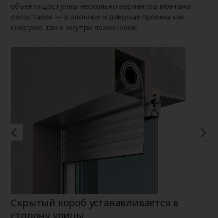
объекта доступны несколько вариантов монтажа
рольставен — в оконные и дверные проемы как
снаружи, так и внутри помещения.
Скрытый короб устанавливается в
Н
сторону улицы
К