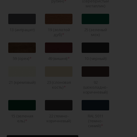
рубин)
(серебристый
металлик)
13 (антрацит)
19 (золотой
25 (зеленый
дуб)
мох)
59 (орех)
49 (вишня)
10 (черный)
21 (кремовый)
23 (слоновая
92
кость)
(шоколадно-
коричневый)
15 (зеленая
22 (темно-
RAL 5011
ель)
коричневый)
(темно-
синий)