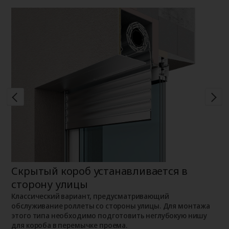
Скрытый короб устанавливается в
Н
сторону улицы
К
о
о
Классический вариант, предусматривающий
п
обслуживание роллеты со стороны улицы. Для монтажа
этого типа необходимо подготовить неглубокую нишу
для короба в перемычке проема.