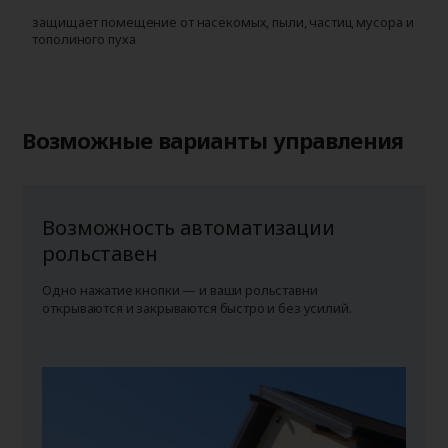
защищает помещение от насекомых, пыли, частиц мусора и
у
тополиного пуха
г
п
Возможные варианты управления
Возможность автоматизации
рольставен
Одно нажатие кнопки — и ваши рольставни
открываются и закрываются быстро и без усилий.