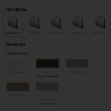
Профиль
AER44m/S
AER44/S
AER55m/S
AER55/S
AER55/SCR
Палитра
Стандартная
01 (белый)
02
03 (серый)
(коричневый)
04 (бежевый)
08
(серебристый
металлик)