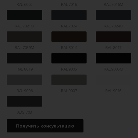
RAL 6005
RAL 7016
RAL 7016M
RAL 7021M
RAL 7024
RAL 7024M
RAL 7039M
RAL 8014
RAL 8017
RAL 8019
RAL 9005
RAL 9005M
RAL 9006
RAL 9007
RAL 9016
ADS 703
Получить консультацию