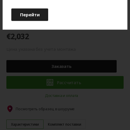
оттенку от изображения на мониторе.
Перейти
Гарантия 2 года
€2,032
Цена указана без учета монтажа
Заказать
Рассчитать
Доставка и оплата
Посмотреть образец в шоуруме
Характеристики
Комплект поставки