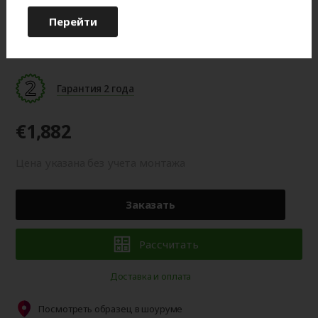
Перейти
Цвет готового изделия может незначительно отличаться по
оттенку от изображения на мониторе.
Гарантия 2 года
€1,882
Цена указана без учета монтажа
Заказать
Рассчитать
Доставка и оплата
Посмотреть образец в шоуруме