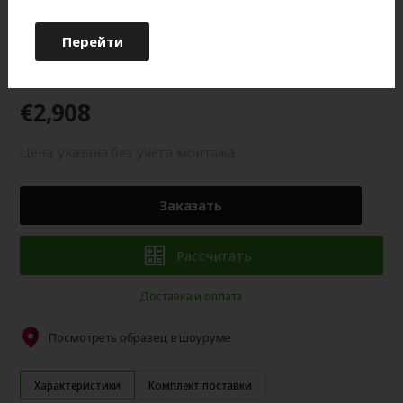
оттенку от изображения на мониторе.
Перейти
Гарантия 2 года
€2,908
Цена указана без учета монтажа
Заказать
Рассчитать
Доставка и оплата
Посмотреть образец в шоуруме
Характеристики
Комплект поставки