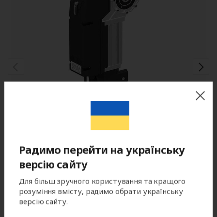
Радимо перейти на українську
версію сайту
Привод для промышленных ворот
Для більш зручного користування та кращого
розуміння вмісту, радимо обрати українську
TARGO TR-5024-400KIT
версію сайту.
Артикул: TR-5024-400KIT