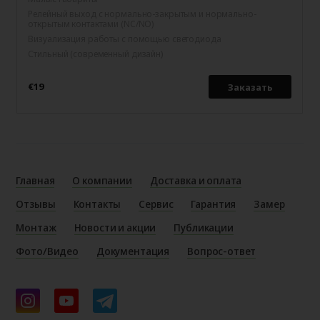
Релейный выход с нормально-закрытым и нормально-
открытым контактами (NC/NO)
Визуализация работы с помощью светодиода
Стильный (современный дизайн)
€19
Заказать
Главная
О компании
Доставка и оплата
Отзывы
Контакты
Сервис
Гарантия
Замер
Монтаж
Новости и акции
Публикации
Фото/Видео
Документация
Вопрос-ответ