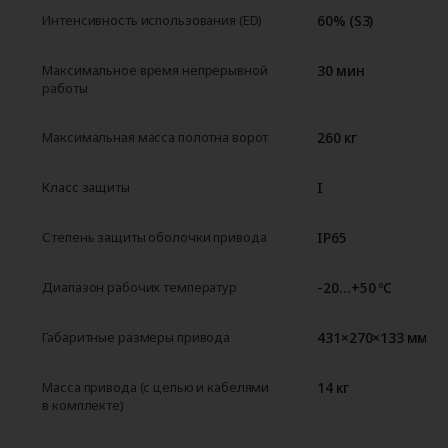
60% (S3)
Интенсивность использования (ED)
30 мин
Максимальное время непрерывной
работы
260 кг
Максимальная масса полотна ворот
I
Класс защиты
IP65
Степень защиты оболочки привода
-20…+50 ºС
Диапазон рабочих температур
431×270×133 мм
Габаритные размеры привода
14 кг
Масса привода (с цепью и кабелями
в комплекте)