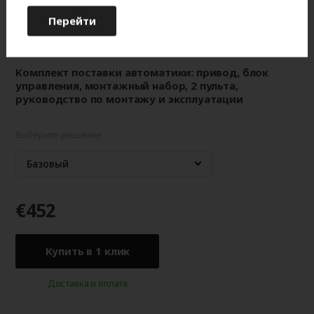
Двигатель 400В, мощность 610 Вт, крутящий
Перейти
момент 50Нм, частота 24 об/мин, S
= 18 м²,
max
интенсивность 60%, IP65
Все характеристики
Комплект поставки автоматики: привод, блок
управления, монтажный набор, 2 пульта,
руководство по монтажу и эксплуатации
Выберите решение
Базовый
€452
Купить в 1 клик
Доставка и оплата