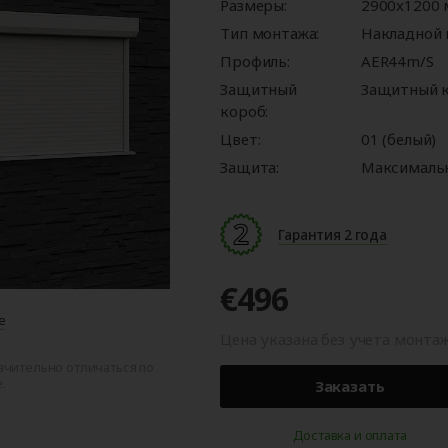
ые
для
орота
ры
Панорамные ворота
Автоматика для
Роллетные решетки
Перегрузочные
Размеры:
Автоматика для
Перегрузочные
2900x1200
орот
шелтеры)
гаражных ворот
площадки
промышленных 
тамбуры
Тип монтажа:
Накладной
Профиль:
AER44m/S
Защитный
Защитный к
короб:
Цвет:
01 (белый)
Защита:
Максимальн
Гарантия 2 года
€496
е
Цена указана без учета монта
ачительно отличаться по
.
Заказать
Доставка и оплата