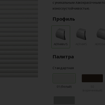
с уникальным лакокрасочным 
износоустойчивостью.
Профиль
AER44m/S
AER44/S
AER55
Палитра
Стандартная
01 (белый)
02
(коричневый)