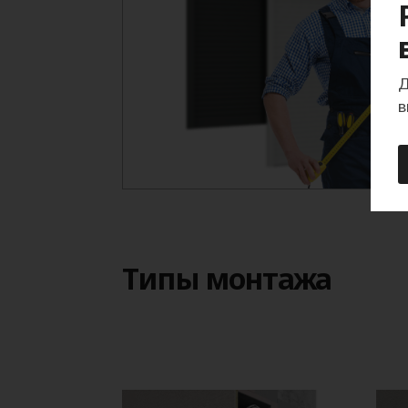
Д
в
Типы монтажа