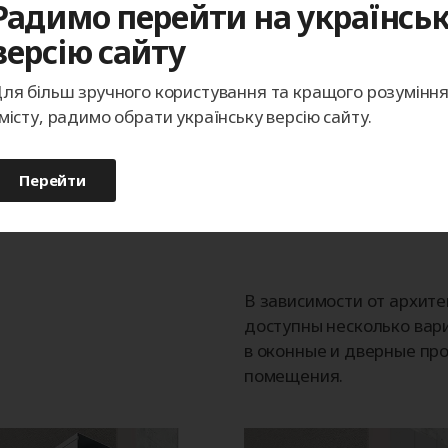
Радимо перейти на українсь
Телефон
версію сайту
ля більш зручного користування та кращого розумінн
місту, радимо обрати українську версію сайту.
Записаться
Перейти
В зависимости от архит
доступны несколько вар
в оконные и дверные про
помещения.