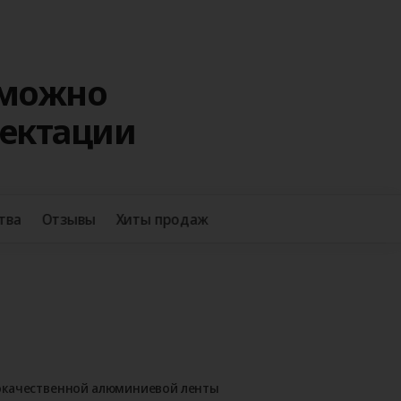
 можно
лектации
+38
тва
Отзывы
Хиты продаж
окачественной алюминиевой ленты