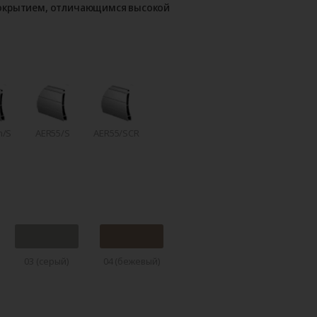
покрытием, отличающимся высокой
m/S
AER55/S
AER55/SCR
03 (серый)
04 (бежевый)