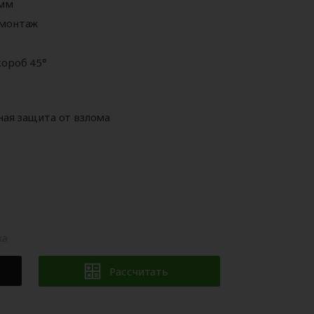
 мм
Аксессуары для
ворот
автоматики
 монтаж
ороб 45°
ая защита от взлома
жа
Рассчитать