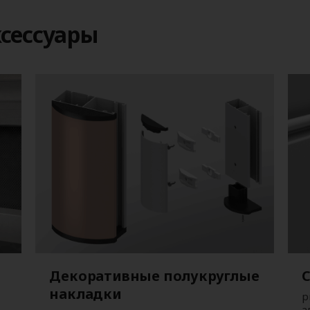
сессуары
Декоративные полукруглые
накладки
р
а