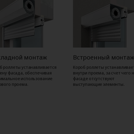
кладной монтаж
Встроенный монта
б роллеты устанавливается
Короб роллеты устанавливае
тену фасада, обеспечивая
внутри проема, за счет чего 
имальное использование
фасаде отсутствуют
ового проема.
выступающие элементы.