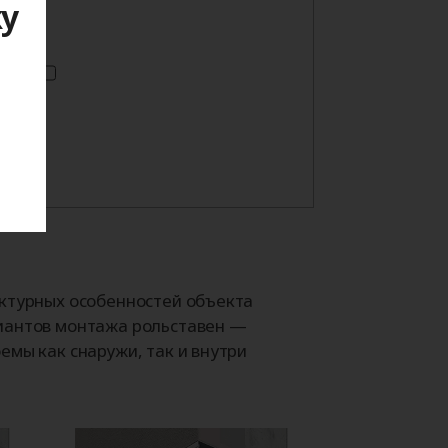
ку
я
ектурных особенностей объекта
иантов монтажа рольставен —
емы как снаружи, так и внутри