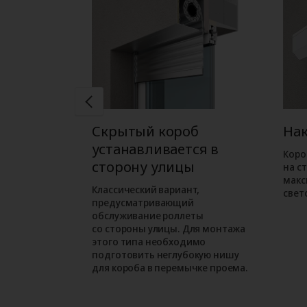
б
Скрытый короб
На
ся в
устанавливается в
Коро
ме
сторону улицы
на с
макс
ожен при
Классический вариант,
свет
орного
предусматривающий
м варианте
обслуживание роллеты
езначительно
со стороны улицы. Для монтажа
проем.
этого типа необходимо
подготовить неглубокую нишу
для короба в перемычке проема.