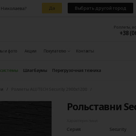
Да
Выбрать другой город
 Николаева?
Роллеты, в
+38 (0
ы и фото
Акции
Покупателю
Контакты
 системы
Шлагбаумы
Перегрузочная техника
ни
Роллеты ALUTECH Security 2900x1200
Рольставни Sec
Характеристики:
Серия:
Security