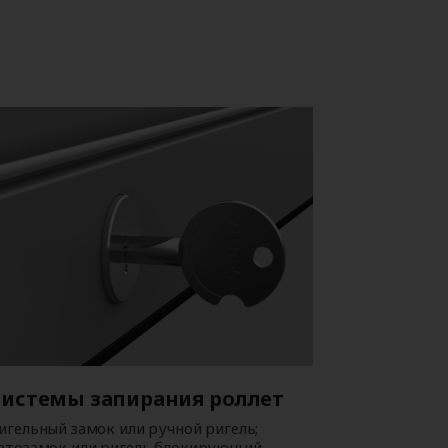
Системы запирания роллет
игельный замок или ручной ригель;
втозамок или ригель блокирующий