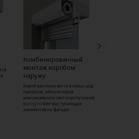
ж
Комбинированный
Встроен
монтаж коробом
коробом 
тся
наружу
на
Короб роллет
внутри проема
Короб располагается в нише над
фасаде отсут
проемом, обеспечивая
выступающие
максимальное светопропускание
таком монта
и отсутствие выступающих
роллета слива
элементов на фасаде.
как находитс
уровне.