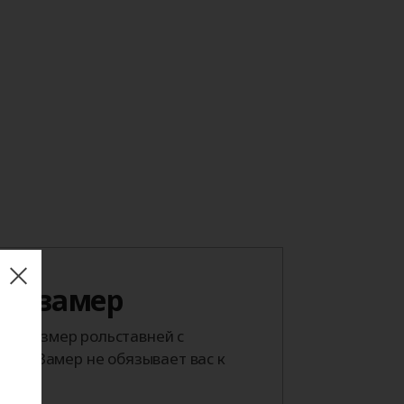
 на замер
й размер рольставней с
тра. Замер не обязывает вас к