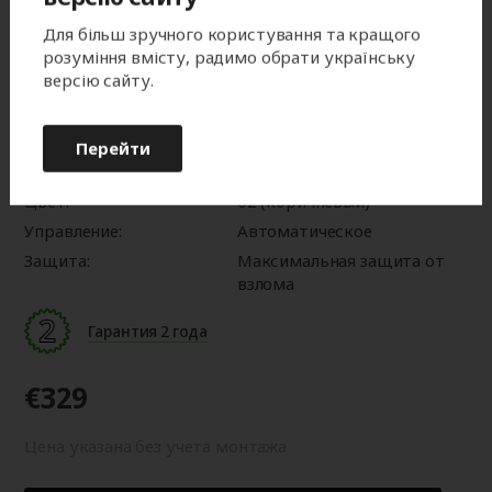
Характеристики:
Для більш зручного користування та кращого
Серия:
Security
розуміння вмісту, радимо обрати українську
версію сайту.
Размеры:
1100x2200 мм
Тип монтажа:
Встроенный монтаж
Профиль:
AER44m/S
Перейти
Защитный короб:
Защитный короб 45°
Цвет:
02 (коричневый)
Управление:
Автоматическое
Защита:
Максимальная защита от
взлома
Гарантия 2 года
€329
Цена указана без учета монтажа