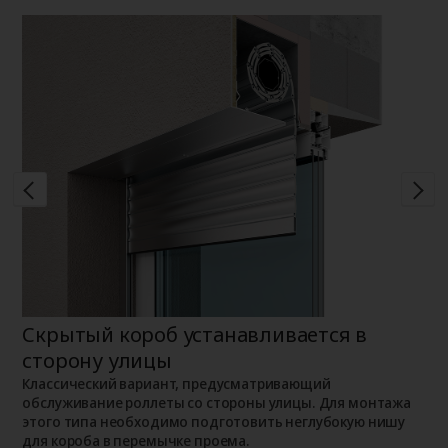
Скрытый короб устанавливается в
Н
сторону улицы
К
о
о
Классический вариант, предусматривающий
п
обслуживание роллеты со стороны улицы. Для монтажа
этого типа необходимо подготовить неглубокую нишу
для короба в перемычке проема.