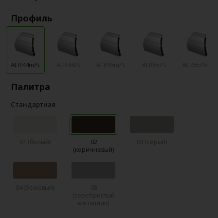
Профиль
AER44m/S
AER44/S
AER55m/S
AER55/S
AER55/SCR
Палитра
Стандартная
01 (белый)
02
03 (серый)
(коричневый)
04 (бежевый)
08
(серебристый
металлик)