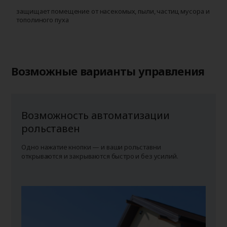
защищает помещение от насекомых, пыли, частиц мусора и
у
тополиного пуха
г
п
Возможные варианты управления
Возможность автоматизации
рольставен
Одно нажатие кнопки — и ваши рольставни
открываются и закрываются быстро и без усилий.