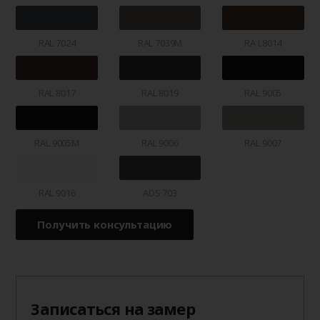
RAL 7024
RAL 7039M
RA L8014
RAL 8017
RAL 8019
RAL 9005
RAL 9005M
RAL 9006
RAL 9007
RAL 9016
ADS 703
Получить консультацию
Записаться на замер